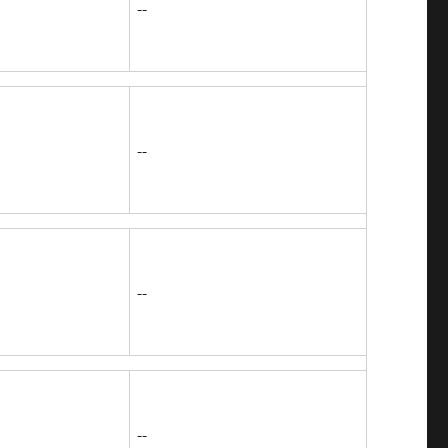
--
--
--
--