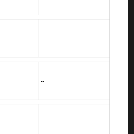
--
--
--