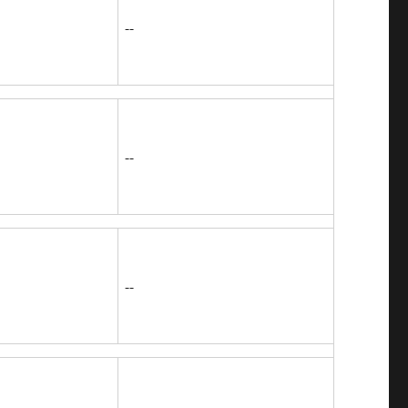
--
--
--