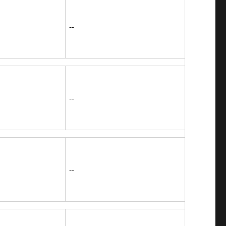
--
--
--