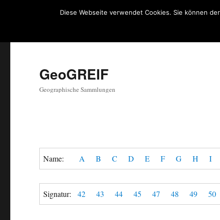
Diese Webseite verwendet Cookies. Sie können der
GeoGREIF
Geographische Sammlungen
Name:
A
B
C
D
E
F
G
H
I
Signatur:
42
43
44
45
47
48
49
50