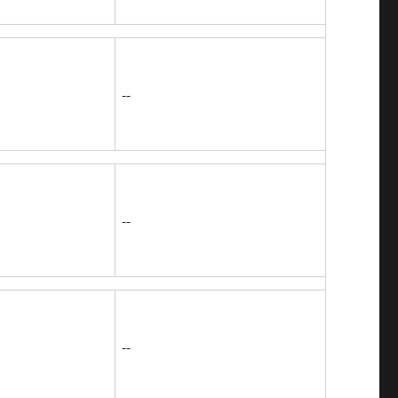
--
--
--