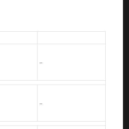
--
--