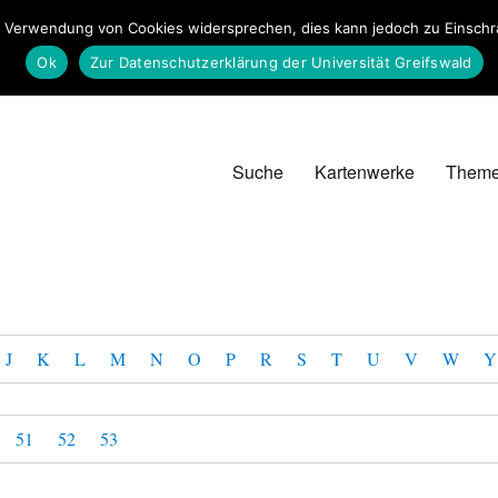
 Verwendung von Cookies widersprechen, dies kann jedoch zu Einschrän
Ok
Zur Datenschutzerklärung der Universität Greifswald
Suche
Kartenwerke
Them
J
K
L
M
N
O
P
R
S
T
U
V
W
Y
51
52
53