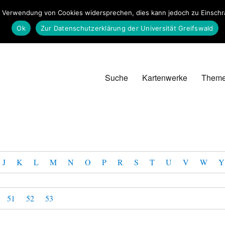
 Verwendung von Cookies widersprechen, dies kann jedoch zu Einschrän
Ok
Zur Datenschutzerklärung der Universität Greifswald
Suche
Kartenwerke
Them
J
K
L
M
N
O
P
R
S
T
U
V
W
Y
51
52
53