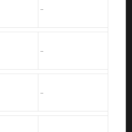
--
--
--