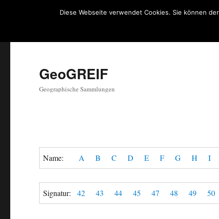
Diese Webseite verwendet Cookies. Sie können der
GeoGREIF
Geographische Sammlungen
Name:
A
B
C
D
E
F
G
H
I
Signatur:
42
43
44
45
47
48
49
50