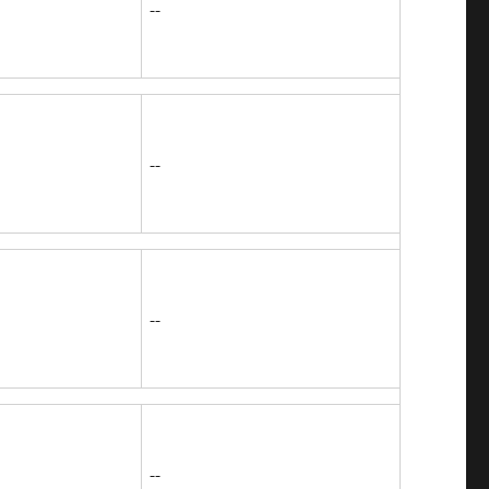
--
--
--
--