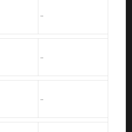
--
--
--