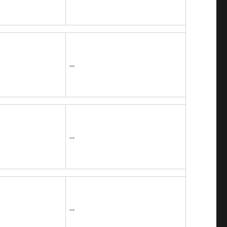
--
--
--