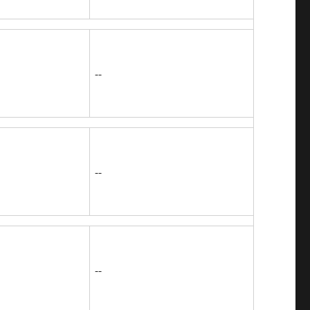
--
--
--