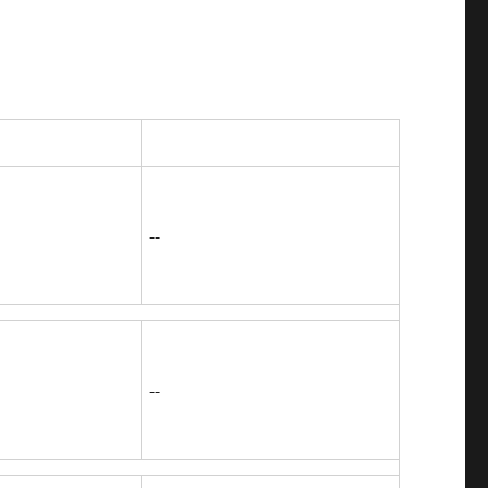
--
--