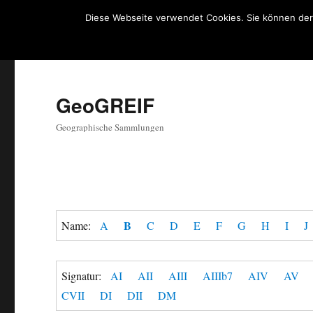
Diese Webseite verwendet Cookies. Sie können der
GeoGREIF
Geographische Sammlungen
B
Name:
A
C
D
E
F
G
H
I
J
Signatur:
AI
AII
AIII
AIIIb7
AIV
AV
CVII
DI
DII
DM