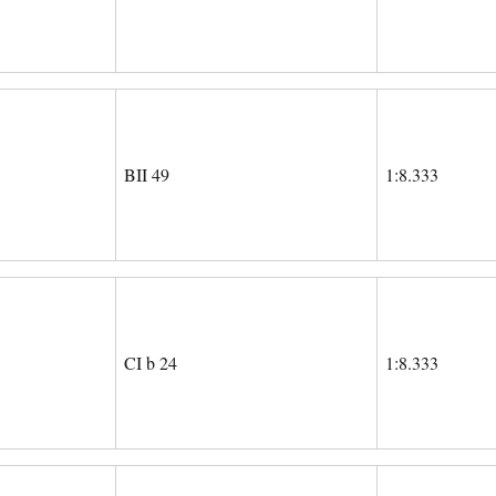
BII 49
1:8.333
CI b 24
1:8.333