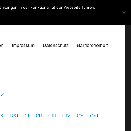
kungen in der Funktionalität der Webseite führen.
en
Impressum
Datenschutz
Barrierefreiheit
Z
BX
BXI
CI
CII
CIII
CIV
CV
CVI