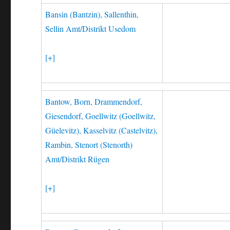
Bansin (Bantzin), Sallenthin,
Sellin Amt/Distrikt Usedom
[+]
Bantow, Born, Drammendorf,
Giesendorf, Goellwitz (Goellwitz,
Güelevitz), Kasselvitz (Castelvitz),
Rambin, Stenort (Stenorth)
Amt/Distrikt Rügen
[+]