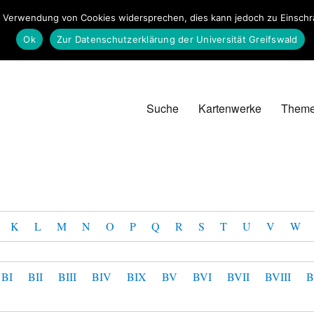
 Verwendung von Cookies widersprechen, dies kann jedoch zu Einschrän
Ok
Zur Datenschutzerklärung der Universität Greifswald
Suche
Kartenwerke
Them
K
L
M
N
O
P
Q
R
S
T
U
V
W
BI
BII
BIII
BIV
BIX
BV
BVI
BVII
BVIII