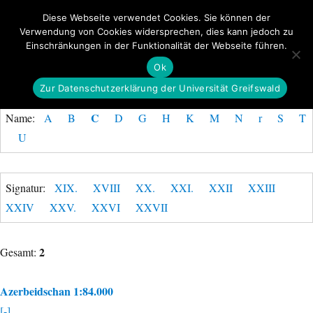
Diese Webseite verwendet Cookies. Sie können der
Verwendung von Cookies widersprechen, dies kann jedoch zu
GeoGREIF
Einschränkungen in der Funktionalität der Webseite führen.
MENÜ
Ok
Zur Datenschutzerklärung der Universität Greifswald
C
Name:
A
B
D
G
H
K
M
N
r
S
T
U
Signatur:
XIX.
XVIII
XX.
XXI.
XXII
XXIII
XXIV
XXV.
XXVI
XXVII
2
Gesamt:
Azerbeidschan 1:84.000
[-]