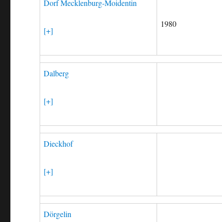
Dorf Mecklenburg-Moidentin
1980
[+]
Dalberg
[+]
Dieckhof
[+]
Dörgelin