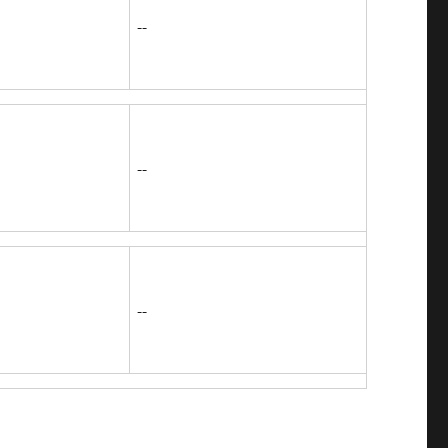
--
--
--