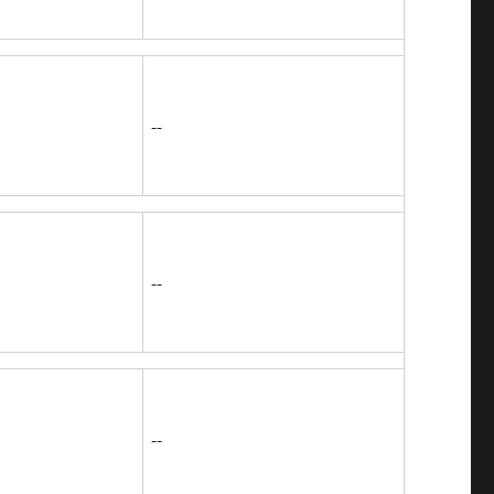
--
--
--