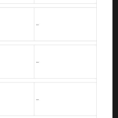
--
--
--