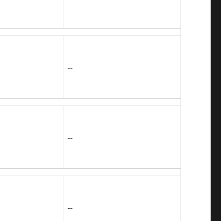
--
--
--