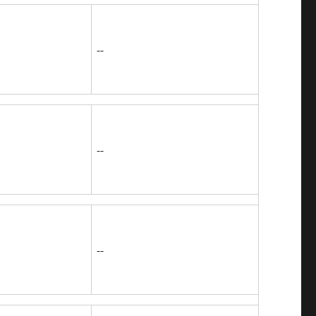
--
--
--