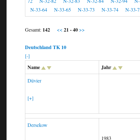
72
N-32-82
N-32-83
N-32-84
N-32-94
N-
N-33-64
N-33-65
N-33-73
N-33-74
N-33-7
142
21 - 40
Gesamt:
<<
>>
Deutschland TK 10
[-]
Name
Jahr
Düvier
[+]
Dersekow
1983