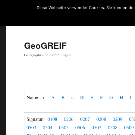
Diese Webseite verwendet Cookies. Sie können der
GeoGREIF
Geographische Sammlungen
D
Name:
(
A
B
c
E
F
G
H
I
Signatur:
0108
0206
0207
0208
0209
03
0503
0504
0505
0506
0507
0508
0509