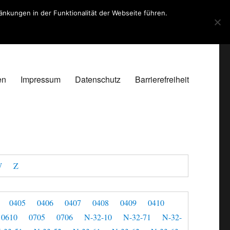
kungen in der Funktionalität der Webseite führen.
en
Impressum
Datenschutz
Barrierefreiheit
W
Z
0405
0406
0407
0408
0409
0410
0610
0705
0706
N-32-10
N-32-71
N-32-