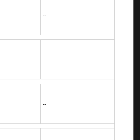
--
--
--