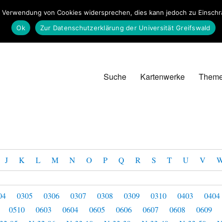
 Verwendung von Cookies widersprechen, dies kann jedoch zu Einschrän
Ok
Zur Datenschutzerklärung der Universität Greifswald
Suche
Kartenwerke
Them
J
K
L
M
N
O
P
Q
R
S
T
U
V
04
0305
0306
0307
0308
0309
0310
0403
0404
0510
0603
0604
0605
0606
0607
0608
0609