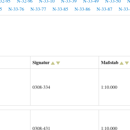
32-95
N-32-96
N-33-10
N-33-39
N-33-49
N-33-50
N
5
N-33-76
N-33-77
N-33-85
N-33-86
N-33-87
N-33-
Signatur
Maßstab
0308-334
1:10.000
0308-431
1:10.000