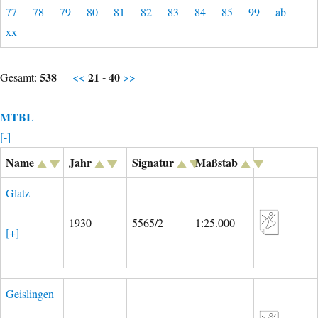
77
78
79
80
81
82
83
84
85
99
ab
xx
538
21 - 40
Gesamt:
<<
>>
MTBL
[-]
Name
Jahr
Signatur
Maßstab
Glatz
1930
5565/2
1:25.000
[+]
Geislingen