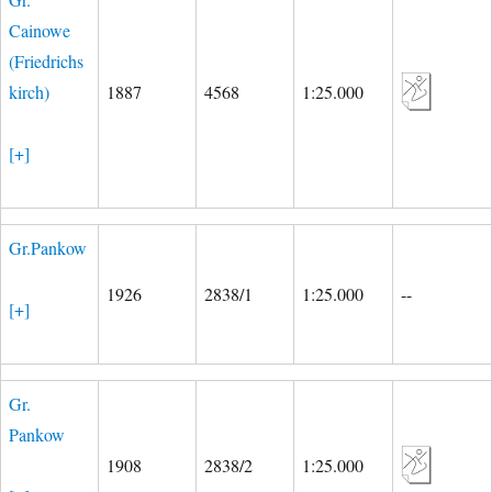
Cainowe
(Friedrichs
kirch)
1887
4568
1:25.000
[+]
Gr.Pankow
1926
2838/1
1:25.000
--
[+]
Gr.
Pankow
1908
2838/2
1:25.000