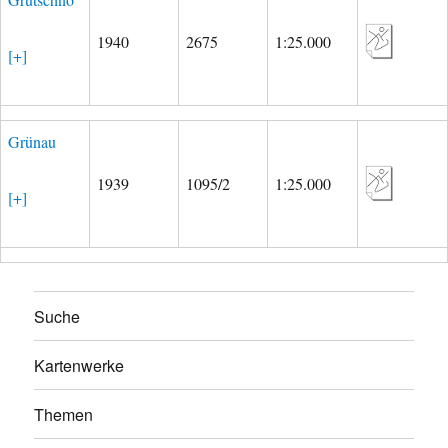
1940
2675
1:25.000
[+]
Grünau
1939
1095/2
1:25.000
[+]
Suche
Kartenwerke
Themen