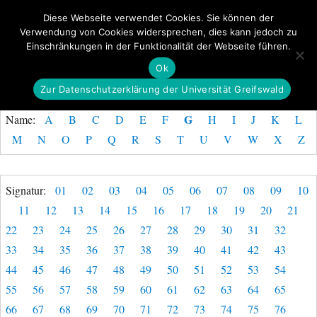
Diese Webseite verwendet Cookies. Sie können der
Verwendung von Cookies widersprechen, dies kann jedoch zu
GeoGREIF
Einschränkungen in der Funktionalität der Webseite führen.
MENÜ
Ok
Zur Datenschutzerklärung der Universität Greifswald
G
Name:
A
B
C
D
E
F
H
I
J
K
L
M
N
O
P
Q
R
S
T
U
V
W
X
Z
Signatur:
01
02
03
04
05
06
07
08
09
10
11
12
13
14
15
16
17
18
19
20
21
22
23
24
25
26
27
28
29
30
31
32
33
34
35
36
37
38
39
40
41
42
43
44
45
46
47
48
49
50
51
52
53
54
55
56
57
58
59
60
61
62
63
64
65
66
67
68
69
70
71
72
73
74
75
76