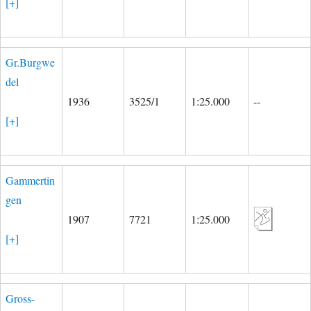
[+]
Gr.Burgwe
del
1936
3525/1
1:25.000
--
[+]
Gammertin
gen
1907
7721
1:25.000
[+]
Gross-