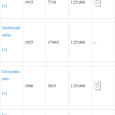
1915
7718
1:25.000
[+]
Greifswald
erOie
1925
1749/2
1:25.000
--
[+]
Grossenkn
eten
1900
3015
1:25.000
[+]
Gr.