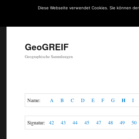
Diese Webseite verwendet Cookies. Sie können der
GeoGREIF
Geographische Sammlungen
H
Name:
A
B
C
D
E
F
G
I
Signatur:
42
43
44
45
47
48
49
50