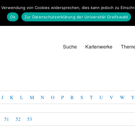
 Verwendung von Cookies widersprechen, dies kann jedoch zu Einschrän
Ok
Zur Datenschutzerklärung der Universität Greifswald
Suche
Kartenwerke
Them
J
K
L
M
N
O
P
R
S
T
U
V
W
Y
51
52
53