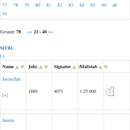
77
78
79
80
81
82
83
84
85
99
ab
xx
78
21 - 40
Gesamt:
<<
>>
MTBL
[-]
Name
Jahr
Signatur
Maßstab
Jarotschin
1889
4071
1:25.000
[+]
Jassen