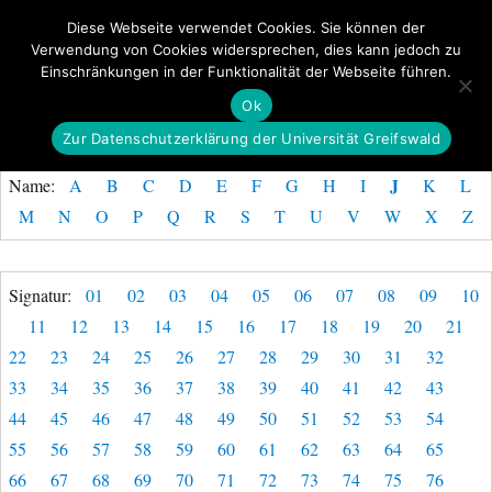
Diese Webseite verwendet Cookies. Sie können der
Verwendung von Cookies widersprechen, dies kann jedoch zu
GeoGREIF
Einschränkungen in der Funktionalität der Webseite führen.
MENÜ
Ok
Zur Datenschutzerklärung der Universität Greifswald
J
Name:
A
B
C
D
E
F
G
H
I
K
L
M
N
O
P
Q
R
S
T
U
V
W
X
Z
Signatur:
01
02
03
04
05
06
07
08
09
10
11
12
13
14
15
16
17
18
19
20
21
22
23
24
25
26
27
28
29
30
31
32
33
34
35
36
37
38
39
40
41
42
43
44
45
46
47
48
49
50
51
52
53
54
55
56
57
58
59
60
61
62
63
64
65
66
67
68
69
70
71
72
73
74
75
76