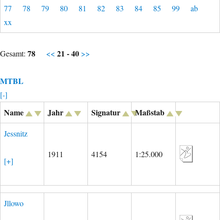
77
78
79
80
81
82
83
84
85
99
ab
xx
78
21 - 40
Gesamt:
<<
>>
MTBL
[-]
Name
Jahr
Signatur
Maßstab
Jessnitz
1911
4154
1:25.000
[+]
Jllowo