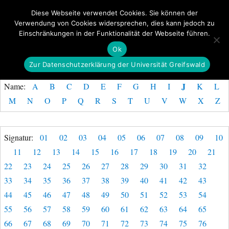
Diese Webseite verwendet Cookies. Sie können der
Verwendung von Cookies widersprechen, dies kann jedoch zu
GeoGREIF
Einschränkungen in der Funktionalität der Webseite führen.
MENÜ
Ok
Zur Datenschutzerklärung der Universität Greifswald
J
Name:
A
B
C
D
E
F
G
H
I
K
L
M
N
O
P
Q
R
S
T
U
V
W
X
Z
Signatur:
01
02
03
04
05
06
07
08
09
10
11
12
13
14
15
16
17
18
19
20
21
22
23
24
25
26
27
28
29
30
31
32
33
34
35
36
37
38
39
40
41
42
43
44
45
46
47
48
49
50
51
52
53
54
55
56
57
58
59
60
61
62
63
64
65
66
67
68
69
70
71
72
73
74
75
76