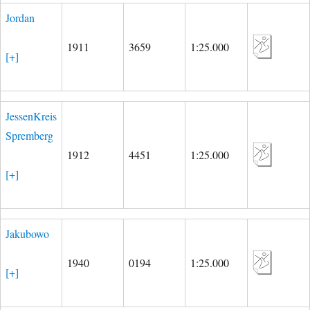
Jordan
1911
3659
1:25.000
[+]
JessenKreis
Spremberg
1912
4451
1:25.000
[+]
Jakubowo
1940
0194
1:25.000
[+]