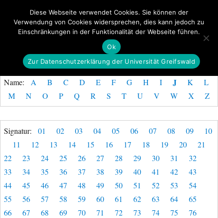
Diese Webseite verwendet Cookies. Sie können der
Verwendung von Cookies widersprechen, dies kann jedoch zu
GeoGREIF
Einschränkungen in der Funktionalität der Webseite führen.
MENÜ
Ok
Zur Datenschutzerklärung der Universität Greifswald
J
Name:
A
B
C
D
E
F
G
H
I
K
L
M
N
O
P
Q
R
S
T
U
V
W
X
Z
Signatur:
01
02
03
04
05
06
07
08
09
10
11
12
13
14
15
16
17
18
19
20
21
22
23
24
25
26
27
28
29
30
31
32
33
34
35
36
37
38
39
40
41
42
43
44
45
46
47
48
49
50
51
52
53
54
55
56
57
58
59
60
61
62
63
64
65
66
67
68
69
70
71
72
73
74
75
76