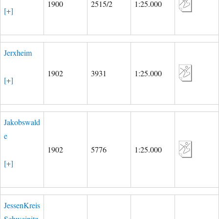
1900
2515/2
1:25.000
[+]
Jerxheim
1902
3931
1:25.000
[+]
Jakobswald
e
1902
5776
1:25.000
[+]
JessenKreis
Schweinitz