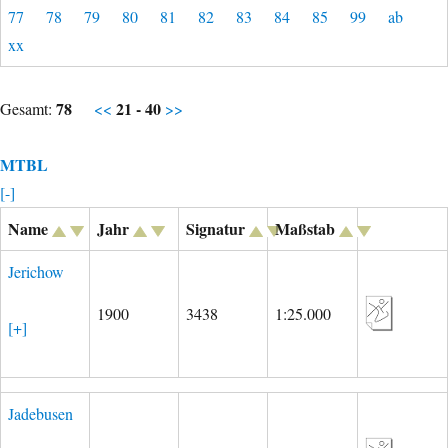
77
78
79
80
81
82
83
84
85
99
ab
xx
78
21 - 40
Gesamt:
<<
>>
MTBL
[-]
Name
Jahr
Signatur
Maßstab
Jerichow
1900
3438
1:25.000
[+]
Jadebusen