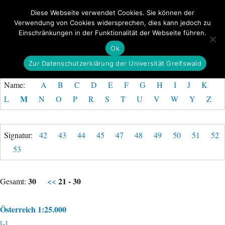
Diese Webseite verwendet Cookies. Sie können der
Verwendung von Cookies widersprechen, dies kann jedoch zu
GeoGREIF
Einschränkungen in der Funktionalität der Webseite führen.
MENÜ
Ok
Zur Datenschutzerklärung der Universität Greifswald
Name:
A
B
C
D
E
F
G
H
I
J
K
M
L
N
O
P
R
S
T
U
V
W
Y
Z
Signatur:
42
43
44
45
47
48
49
50
51
52
53
30
21 - 30
Gesamt:
<<
Österreich 1:25.000
[-]