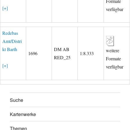
Formate
[+]
verfügbar
Redebas
Amt/Distri
kt Barth
DM AB
weitere
1696
1:8.333
RED_25
Formate
[+]
verfügbar
Suche
Kartenwerke
Themen