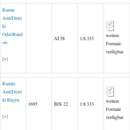
Ramin
Amt/Distri
kt
Oder/Rand
weitere
AI 58
1:8.333
ow
Formate
verfügbar
[+]
Ramitz
Amt/Distri
kt Rügen
weitere
1695
BIX 22
1:8.333
Formate
[+]
verfügbar