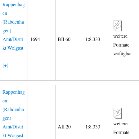
Rappenhag
en
(Rabdenha
gen)
weitere
Amt/Distri
1694
BII 60
1:8.333
Formate
kt Wolgast
verfügbar
[+]
Rappenhag
en
(Rabdenha
gen)
weitere
Amt/Distri
AII 20
1:8.333
Formate
kt Wolgast