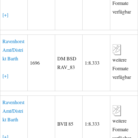
Formate
verfügbar
[+]
Ravenhorst
Amt/Distri
kt Barth
DM BSD
weitere
1696
1:8.333
RAV_83
Formate
[+]
verfügbar
Ravenhorst
Amt/Distri
kt Barth
weitere
BVII 85
1:8.333
Formate
[+]
verfügbar