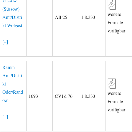
Züssow
(Süssow)
weitere
Amt/Distri
AII 25
1:8.333
Formate
kt Wolgast
verfügbar
[+]
Ramin
Amt/Distri
kt
Oder/Rand
weitere
1693
CVI d 76
1:8.333
ow
Formate
verfügbar
[+]