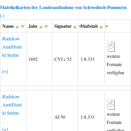
Matrikelkarten der Landesaufnahme von Schwedisch-Pommern
[-]
Name
Jahr
Signatur
Maßstab
Radekow
Amt/Distri
kt Stettin
weitere
1692
CVI c 52
1:8.333
Formate
[+]
verfügbar
Radekow
Amt/Distri
kt Stettin
weitere
AI 50
1:8.333
Formate
[+]
verfügbar