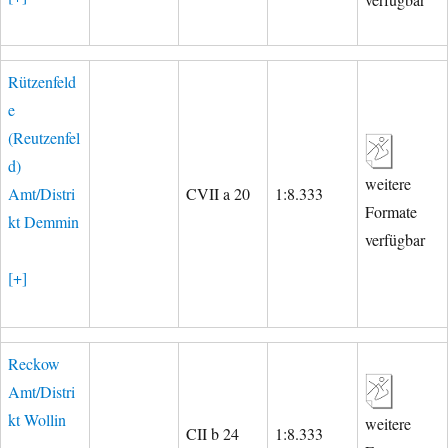
Rützenfeld
e
(Reutzenfel
d)
weitere
Amt/Distri
CVII a 20
1:8.333
Formate
kt Demmin
verfügbar
[+]
Reckow
Amt/Distri
kt Wollin
weitere
CII b 24
1:8.333