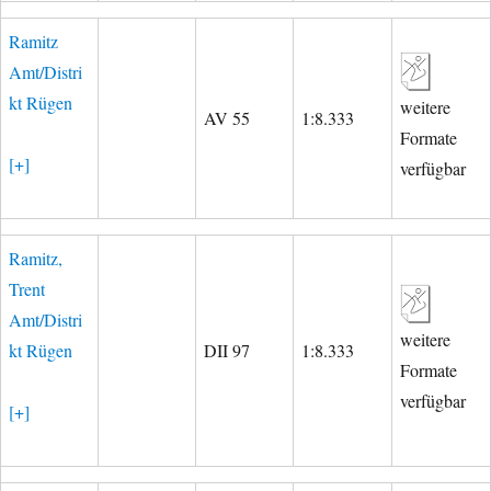
Ramitz
Amt/Distri
kt Rügen
weitere
AV 55
1:8.333
Formate
[+]
verfügbar
Ramitz,
Trent
Amt/Distri
weitere
kt Rügen
DII 97
1:8.333
Formate
verfügbar
[+]