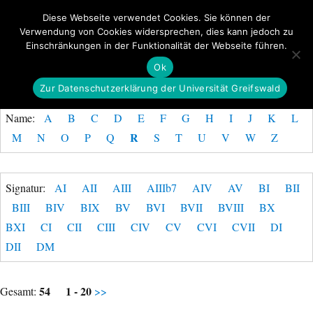
Diese Webseite verwendet Cookies. Sie können der
Verwendung von Cookies widersprechen, dies kann jedoch zu
GeoGREIF
Einschränkungen in der Funktionalität der Webseite führen.
MENÜ
Ok
Zur Datenschutzerklärung der Universität Greifswald
Name:
A
B
C
D
E
F
G
H
I
J
K
L
R
M
N
O
P
Q
S
T
U
V
W
Z
Signatur:
AI
AII
AIII
AIIIb7
AIV
AV
BI
BII
BIII
BIV
BIX
BV
BVI
BVII
BVIII
BX
BXI
CI
CII
CIII
CIV
CV
CVI
CVII
DI
DII
DM
54
1 - 20
Gesamt:
>>