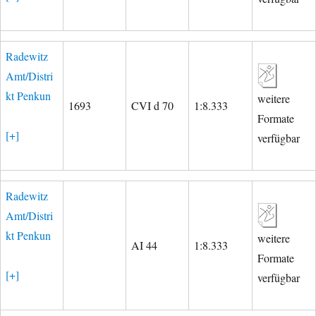
Radewitz
Amt/Distri
kt Penkun
weitere
1693
CVI d 70
1:8.333
Formate
[+]
verfügbar
Radewitz
Amt/Distri
kt Penkun
weitere
AI 44
1:8.333
Formate
[+]
verfügbar