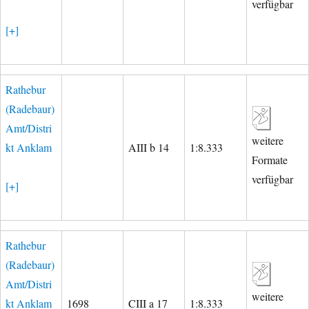
verfügbar
[+]
Rathebur
(Radebaur)
Amt/Distri
weitere
kt Anklam
AIII b 14
1:8.333
Formate
verfügbar
[+]
Rathebur
(Radebaur)
Amt/Distri
weitere
kt Anklam
1698
CIII a 17
1:8.333