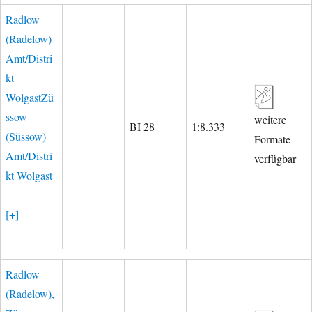
Radlow
(Radelow)
Amt/Distri
kt
WolgastZü
ssow
weitere
BI 28
1:8.333
(Süssow)
Formate
Amt/Distri
verfügbar
kt Wolgast
[+]
Radlow
(Radelow),