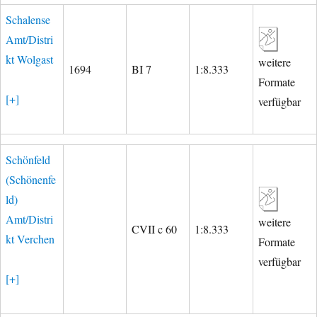
Schalense
Amt/Distri
kt Wolgast
weitere
1694
BI 7
1:8.333
Formate
[+]
verfügbar
Schönfeld
(Schönenfe
ld)
Amt/Distri
weitere
CVII c 60
1:8.333
kt Verchen
Formate
verfügbar
[+]