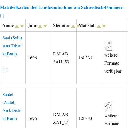
Matrikelkarten der Landesaufnahme von Schwedisch-Pommern
[-]
Name
Jahr
Signatur
Maßstab
Saal (Sahl)
Amt/Distri
kt Barth
DM AB
weitere
1696
1:8.333
SAH_59
Formate
[+]
verfügbar
Saatel
(Zattel)
Amt/Distri
DM AB
weitere
kt Barth
1696
1:8.333
ZAT_24
Formate