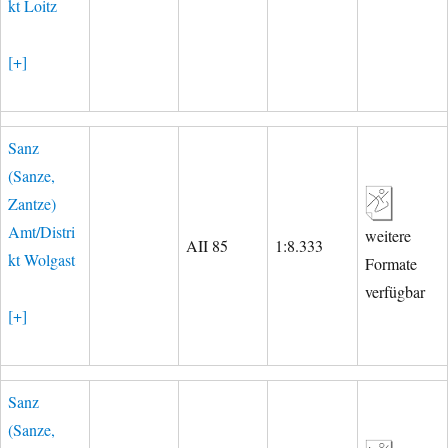
kt Loitz
[+]
Sanz
(Sanze,
Zantze)
Amt/Distri
weitere
AII 85
1:8.333
kt Wolgast
Formate
verfügbar
[+]
Sanz
(Sanze,