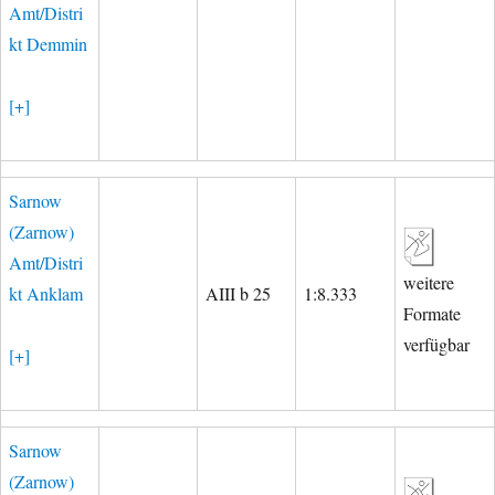
Amt/Distri
kt Demmin
[+]
Sarnow
(Zarnow)
Amt/Distri
weitere
kt Anklam
AIII b 25
1:8.333
Formate
verfügbar
[+]
Sarnow
(Zarnow)