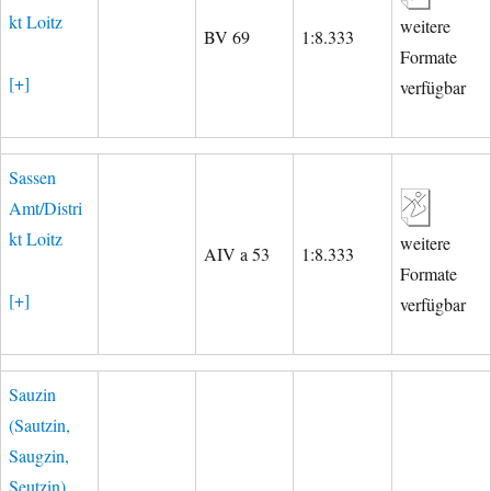
kt Loitz
weitere
BV 69
1:8.333
Formate
[+]
verfügbar
Sassen
Amt/Distri
kt Loitz
weitere
AIV a 53
1:8.333
Formate
[+]
verfügbar
Sauzin
(Sautzin,
Saugzin,
Seutzin),