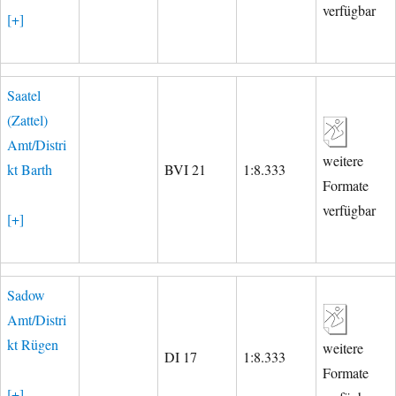
verfügbar
[+]
Saatel
(Zattel)
Amt/Distri
weitere
kt Barth
BVI 21
1:8.333
Formate
verfügbar
[+]
Sadow
Amt/Distri
kt Rügen
weitere
DI 17
1:8.333
Formate
[+]