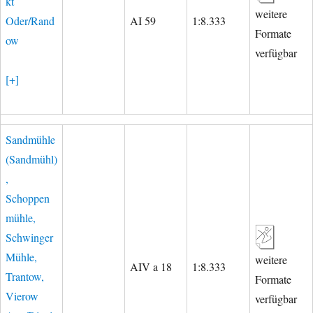
kt
weitere
Oder/Rand
AI 59
1:8.333
Formate
ow
verfügbar
[+]
Sandmühle
(Sandmühl)
,
Schoppen
mühle,
Schwinger
Mühle,
weitere
AIV a 18
1:8.333
Trantow,
Formate
Vierow
verfügbar