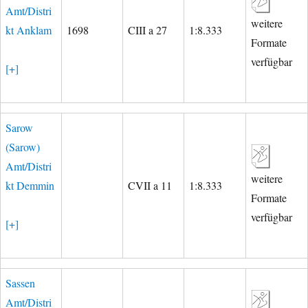
Amt/Distri
weitere
kt Anklam
1698
CIII a 27
1:8.333
Formate
verfügbar
[+]
Sarow
(Sarow)
Amt/Distri
weitere
kt Demmin
CVII a 11
1:8.333
Formate
verfügbar
[+]
Sassen
Amt/Distri