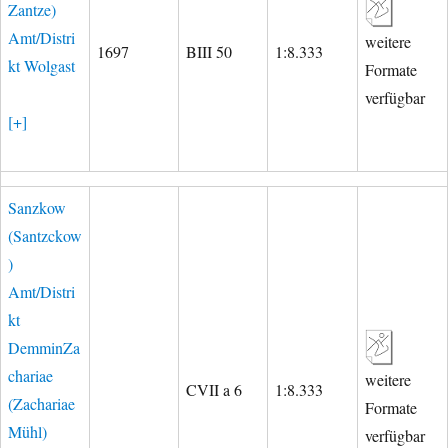
Zantze)
Amt/Distri
weitere
1697
BIII 50
1:8.333
kt Wolgast
Formate
verfügbar
[+]
Sanzkow
(Santzckow
)
Amt/Distri
kt
DemminZa
chariae
weitere
CVII a 6
1:8.333
(Zachariae
Formate
Mühl)
verfügbar