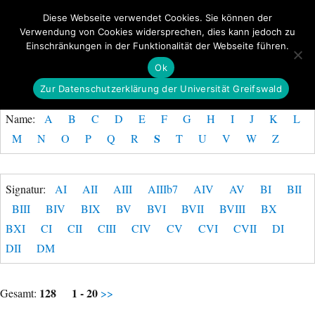
Diese Webseite verwendet Cookies. Sie können der
Verwendung von Cookies widersprechen, dies kann jedoch zu
GeoGREIF
Einschränkungen in der Funktionalität der Webseite führen.
MENÜ
Ok
Zur Datenschutzerklärung der Universität Greifswald
Name:
A
B
C
D
E
F
G
H
I
J
K
L
S
M
N
O
P
Q
R
T
U
V
W
Z
Signatur:
AI
AII
AIII
AIIIb7
AIV
AV
BI
BII
BIII
BIV
BIX
BV
BVI
BVII
BVIII
BX
BXI
CI
CII
CIII
CIV
CV
CVI
CVII
DI
DII
DM
128
1 - 20
Gesamt:
>>