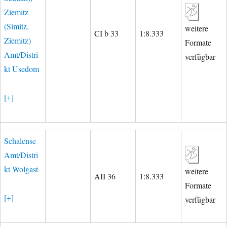
Ziemitz
(Simitz,
weitere
CI b 33
1:8.333
Ziemitz)
Formate
Amt/Distri
verfügbar
kt Usedom
[+]
Schalense
Amt/Distri
kt Wolgast
weitere
AII 36
1:8.333
Formate
[+]
verfügbar