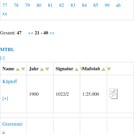
77
78
79
80
81
82
83
84
85
99
ab
xx
47
21 - 40
Gesamt:
<<
>>
MTBL
[-]
Name
Jahr
Signatur
Maßstab
Klipleff
1900
1022/2
1:25.000
[+]
Gravenstei
n