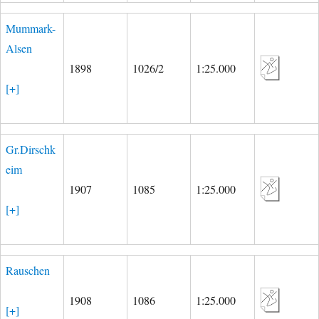
Mummark-
Alsen
1898
1026/2
1:25.000
[+]
Gr.Dirschk
eim
1907
1085
1:25.000
[+]
Rauschen
1908
1086
1:25.000
[+]