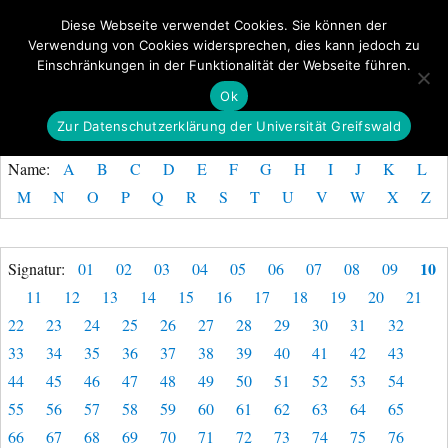
Diese Webseite verwendet Cookies. Sie können der
Verwendung von Cookies widersprechen, dies kann jedoch zu
GeoGREIF
Einschränkungen in der Funktionalität der Webseite führen.
MENÜ
Ok
Zur Datenschutzerklärung der Universität Greifswald
Name:
A
B
C
D
E
F
G
H
I
J
K
L
M
N
O
P
Q
R
S
T
U
V
W
X
Z
10
Signatur:
01
02
03
04
05
06
07
08
09
11
12
13
14
15
16
17
18
19
20
21
22
23
24
25
26
27
28
29
30
31
32
33
34
35
36
37
38
39
40
41
42
43
44
45
46
47
48
49
50
51
52
53
54
55
56
57
58
59
60
61
62
63
64
65
66
67
68
69
70
71
72
73
74
75
76