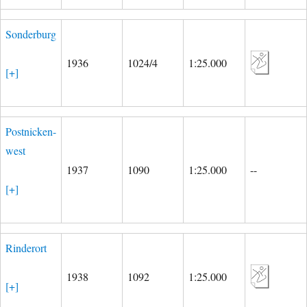
Sonderburg
1936
1024/4
1:25.000
[+]
Postnicken-
west
1937
1090
1:25.000
--
[+]
Rinderort
1938
1092
1:25.000
[+]