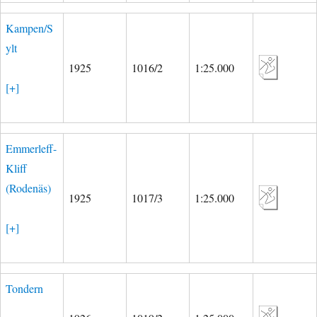
Kampen/S
ylt
1925
1016/2
1:25.000
[+]
Emmerleff-
Kliff
(Rodenäs)
1925
1017/3
1:25.000
[+]
Tondern