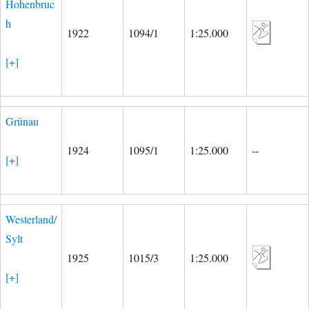
Hohenbruc
h
1922
1094/1
1:25.000
[+]
Grünau
1924
1095/1
1:25.000
--
[+]
Westerland/
Sylt
1925
1015/3
1:25.000
[+]