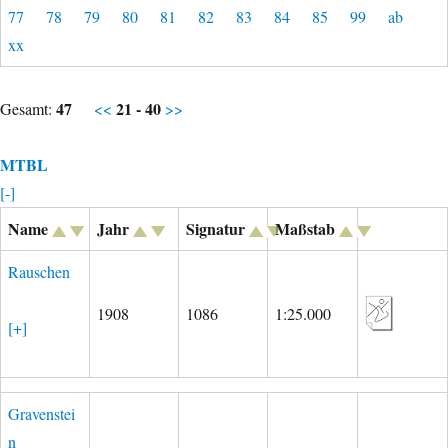
77
78
79
80
81
82
83
84
85
99
ab
xx
47
21 - 40
Gesamt:
<<
>>
MTBL
[-]
Name
Jahr
Signatur
Maßstab
Rauschen
1908
1086
1:25.000
[+]
Gravenstei
n