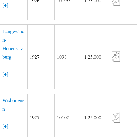
1926
1019/2
1:25.000
[+]
Lengwethe
n-
Hohensalz
burg
1927
1098
1:25.000
[+]
Wisboriene
n
1927
10102
1:25.000
[+]