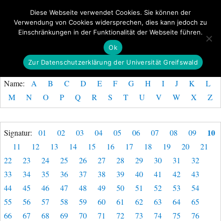
Diese Webseite verwendet Cookies. Sie können der
Verwendung von Cookies widersprechen, dies kann jedoch zu
GeoGREIF
Einschränkungen in der Funktionalität der Webseite führen.
MENÜ
Ok
Zur Datenschutzerklärung der Universität Greifswald
Name:
A
B
C
D
E
F
G
H
I
J
K
L
M
N
O
P
Q
R
S
T
U
V
W
X
Z
10
Signatur:
01
02
03
04
05
06
07
08
09
11
12
13
14
15
16
17
18
19
20
21
22
23
24
25
26
27
28
29
30
31
32
33
34
35
36
37
38
39
40
41
42
43
44
45
46
47
48
49
50
51
52
53
54
55
56
57
58
59
60
61
62
63
64
65
66
67
68
69
70
71
72
73
74
75
76