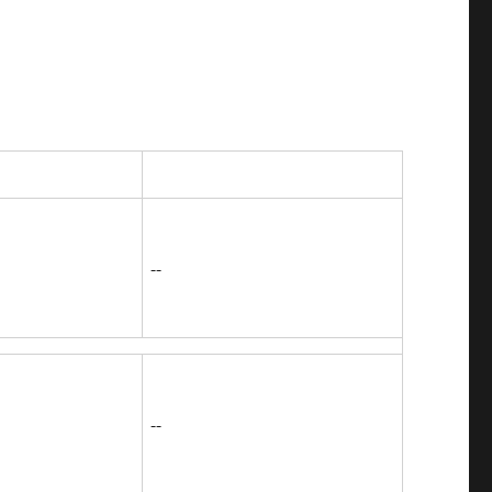
--
--