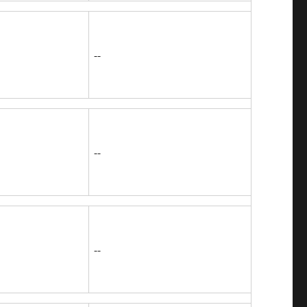
--
--
--