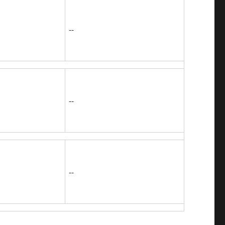
--
--
--