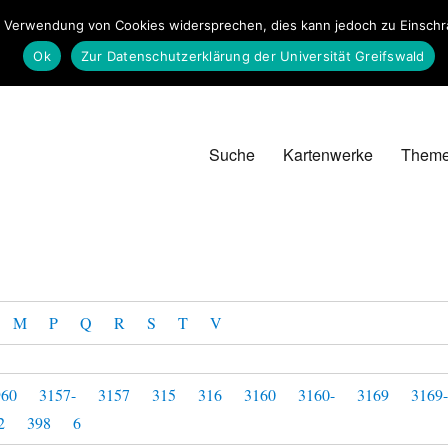
 Verwendung von Cookies widersprechen, dies kann jedoch zu Einschrän
Ok
Zur Datenschutzerklärung der Universität Greifswald
Suche
Kartenwerke
Them
M
P
Q
R
S
T
V
960
3157-
3157
315
316
3160
3160-
3169
3169
2
398
6