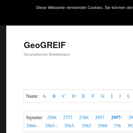
Diese Webseite verwendet Cookies. Sie können der
GeoGREIF
Geographische Sammlungen
Name:
A
B
C
D
E
F
G
I
J
L
2957-
Signatur:
2566
2757
2766
2957
2
3560--
3563--
3563-
3563
3569
376
39