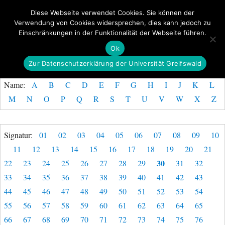
Diese Webseite verwendet Cookies. Sie können der
Verwendung von Cookies widersprechen, dies kann jedoch zu
GeoGREIF
Einschränkungen in der Funktionalität der Webseite führen.
MENÜ
Ok
Zur Datenschutzerklärung der Universität Greifswald
Name:
A
B
C
D
E
F
G
H
I
J
K
L
M
N
O
P
Q
R
S
T
U
V
W
X
Z
Signatur:
01
02
03
04
05
06
07
08
09
10
11
12
13
14
15
16
17
18
19
20
21
30
22
23
24
25
26
27
28
29
31
32
33
34
35
36
37
38
39
40
41
42
43
44
45
46
47
48
49
50
51
52
53
54
55
56
57
58
59
60
61
62
63
64
65
66
67
68
69
70
71
72
73
74
75
76