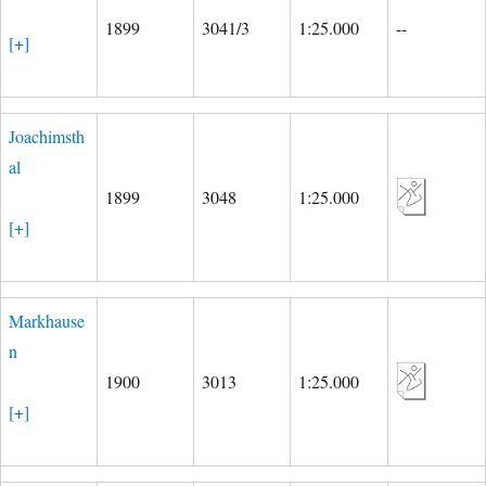
1899
3041/3
1:25.000
--
[+]
Joachimsth
al
1899
3048
1:25.000
[+]
Markhause
n
1900
3013
1:25.000
[+]