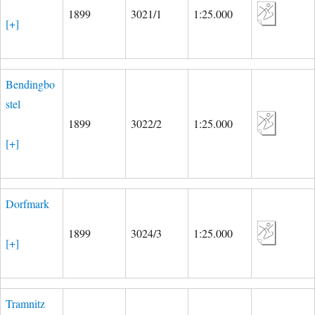
1899
3021/1
1:25.000
[+]
Bendingbo
stel
1899
3022/2
1:25.000
[+]
Dorfmark
1899
3024/3
1:25.000
[+]
Tramnitz