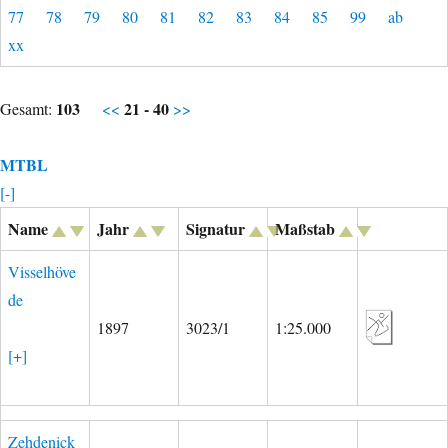
77
78
79
80
81
82
83
84
85
99
ab
xx
103
21 - 40
Gesamt:
<<
>>
MTBL
[-]
Name
Jahr
Signatur
Maßstab
Visselhöve
de
1897
3023/1
1:25.000
[+]
Zehdenick