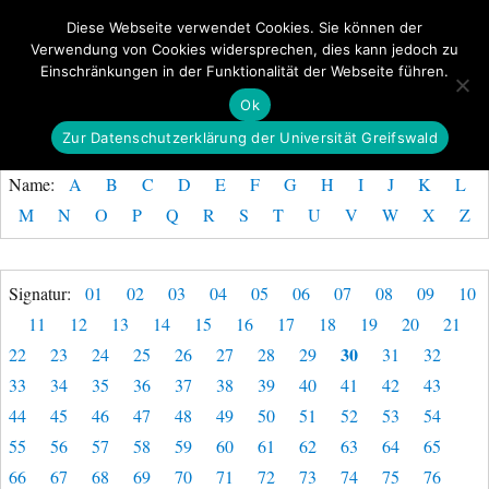
Diese Webseite verwendet Cookies. Sie können der
Verwendung von Cookies widersprechen, dies kann jedoch zu
GeoGREIF
Einschränkungen in der Funktionalität der Webseite führen.
MENÜ
Ok
Zur Datenschutzerklärung der Universität Greifswald
Name:
A
B
C
D
E
F
G
H
I
J
K
L
M
N
O
P
Q
R
S
T
U
V
W
X
Z
Signatur:
01
02
03
04
05
06
07
08
09
10
11
12
13
14
15
16
17
18
19
20
21
30
22
23
24
25
26
27
28
29
31
32
33
34
35
36
37
38
39
40
41
42
43
44
45
46
47
48
49
50
51
52
53
54
55
56
57
58
59
60
61
62
63
64
65
66
67
68
69
70
71
72
73
74
75
76