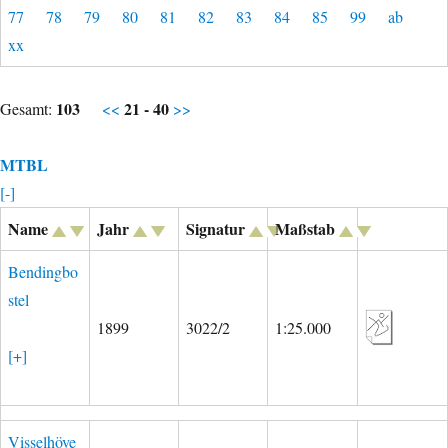
77
78
79
80
81
82
83
84
85
99
ab
xx
103
21 - 40
Gesamt:
<<
>>
MTBL
[-]
Name
Jahr
Signatur
Maßstab
Bendingbo
stel
1899
3022/2
1:25.000
[+]
Visselhöve