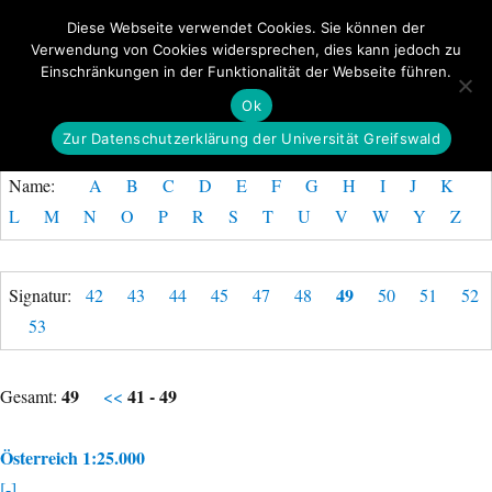
Diese Webseite verwendet Cookies. Sie können der
Verwendung von Cookies widersprechen, dies kann jedoch zu
GeoGREIF
Einschränkungen in der Funktionalität der Webseite führen.
MENÜ
Ok
Zur Datenschutzerklärung der Universität Greifswald
Name:
A
B
C
D
E
F
G
H
I
J
K
L
M
N
O
P
R
S
T
U
V
W
Y
Z
49
Signatur:
42
43
44
45
47
48
50
51
52
53
49
41 - 49
Gesamt:
<<
Österreich 1:25.000
[-]