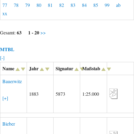
77
78
79
80
81
82
83
84
85
99
ab
xx
63
1 - 20
Gesamt:
>>
MTBL
[-]
Name
Jahr
Signatur
Maßstab
Bauerwitz
1883
5873
1:25.000
[+]
Bieber