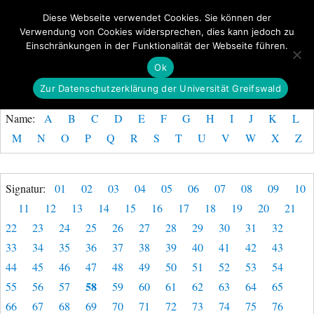
Diese Webseite verwendet Cookies. Sie können der
Verwendung von Cookies widersprechen, dies kann jedoch zu
GeoGREIF
Einschränkungen in der Funktionalität der Webseite führen.
MENÜ
Ok
Zur Datenschutzerklärung der Universität Greifswald
Name:
A
B
C
D
E
F
G
H
I
J
K
L
M
N
O
P
Q
R
S
T
U
V
W
X
Z
Signatur:
01
02
03
04
05
06
07
08
09
10
11
12
13
14
15
16
17
18
19
20
21
22
23
24
25
26
27
28
29
30
31
32
33
34
35
36
37
38
39
40
41
42
43
44
45
46
47
48
49
50
51
52
53
54
58
55
56
57
59
60
61
62
63
64
65
66
67
68
69
70
71
72
73
74
75
76