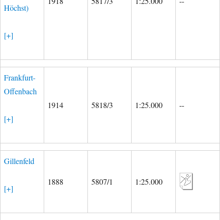
1918
5817/3
1:25.000
--
Höchst)
[+]
Frankfurt-
Offenbach
1914
5818/3
1:25.000
--
[+]
Gillenfeld
1888
5807/1
1:25.000
[+]