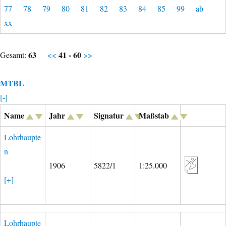
77
78
79
80
81
82
83
84
85
99
ab
xx
63
41 - 60
Gesamt:
<<
>>
MTBL
[-]
Name
Jahr
Signatur
Maßstab
Lohrhaupte
n
1906
5822/1
1:25.000
[+]
Lohrhaupte