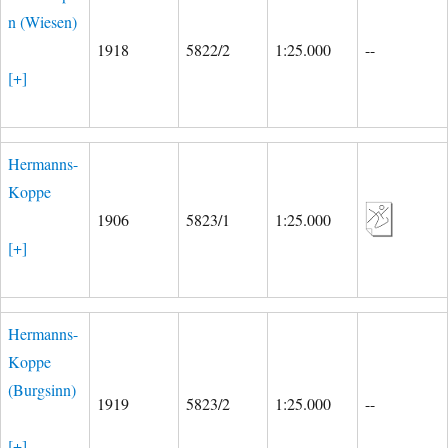
n (Wiesen)
1918
5822/2
1:25.000
--
[+]
Hermanns-
Koppe
1906
5823/1
1:25.000
[+]
Hermanns-
Koppe
(Burgsinn)
1919
5823/2
1:25.000
--
[+]