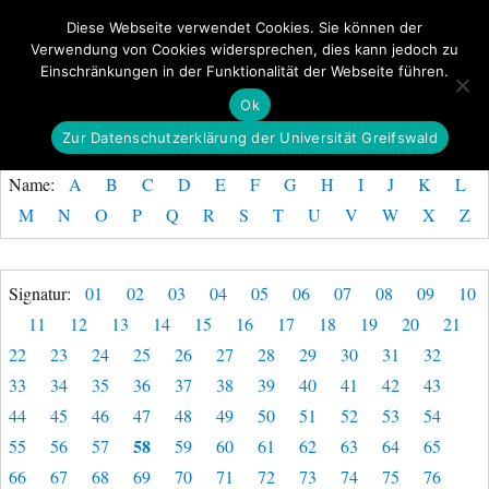
Diese Webseite verwendet Cookies. Sie können der
Verwendung von Cookies widersprechen, dies kann jedoch zu
GeoGREIF
Einschränkungen in der Funktionalität der Webseite führen.
MENÜ
Ok
Zur Datenschutzerklärung der Universität Greifswald
Name:
A
B
C
D
E
F
G
H
I
J
K
L
M
N
O
P
Q
R
S
T
U
V
W
X
Z
Signatur:
01
02
03
04
05
06
07
08
09
10
11
12
13
14
15
16
17
18
19
20
21
22
23
24
25
26
27
28
29
30
31
32
33
34
35
36
37
38
39
40
41
42
43
44
45
46
47
48
49
50
51
52
53
54
58
55
56
57
59
60
61
62
63
64
65
66
67
68
69
70
71
72
73
74
75
76