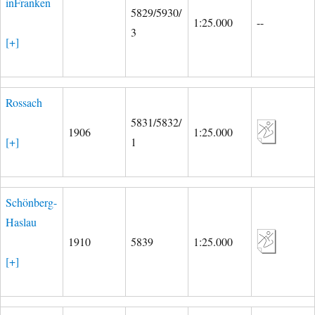
inFranken
5829/5930/
1:25.000
--
3
[+]
Rossach
5831/5832/
1906
1:25.000
[+]
1
Schönberg-
Haslau
1910
5839
1:25.000
[+]