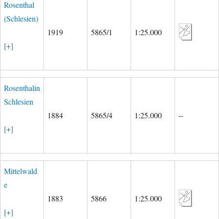
Rosenthal
(Schlesien)
1919
5865/1
1:25.000
[+]
Rosenthalin
Schlesien
1884
5865/4
1:25.000
--
[+]
Mittelwald
e
1883
5866
1:25.000
[+]