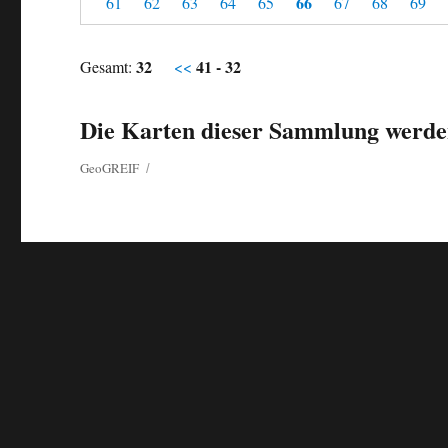
66
61
62
63
64
65
67
68
69
32
41 - 32
Gesamt:
<<
Die Karten dieser Sammlung werden
GeoGREIF