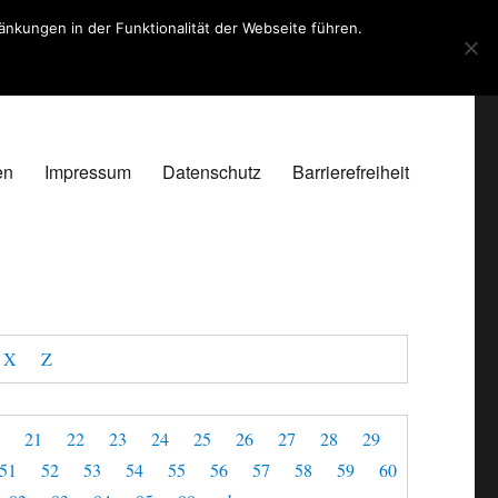
kungen in der Funktionalität der Webseite führen.
en
Impressum
Datenschutz
Barrierefreiheit
X
Z
0
21
22
23
24
25
26
27
28
29
51
52
53
54
55
56
57
58
59
60