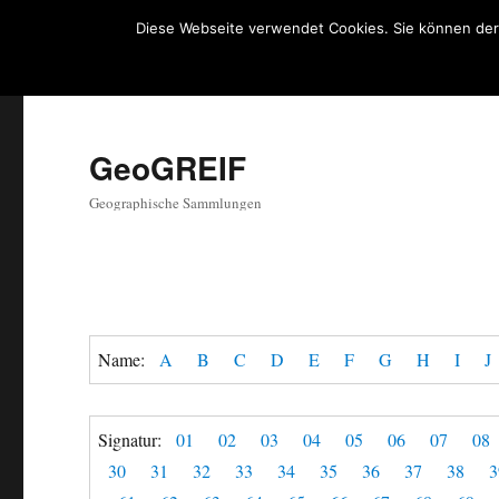
Diese Webseite verwendet Cookies. Sie können der
GeoGREIF
Geographische Sammlungen
Name:
A
B
C
D
E
F
G
H
I
J
Signatur:
01
02
03
04
05
06
07
08
30
31
32
33
34
35
36
37
38
3