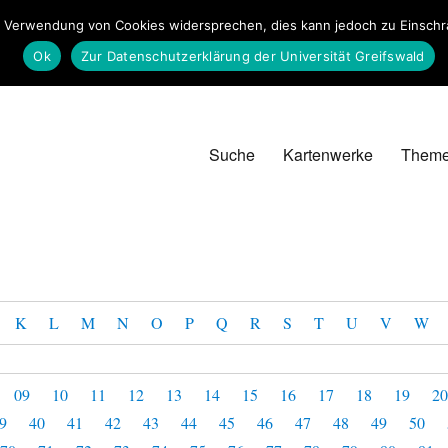
 Verwendung von Cookies widersprechen, dies kann jedoch zu Einschrän
Ok
Zur Datenschutzerklärung der Universität Greifswald
Suche
Kartenwerke
Them
K
L
M
N
O
P
Q
R
S
T
U
V
W
09
10
11
12
13
14
15
16
17
18
19
2
9
40
41
42
43
44
45
46
47
48
49
50