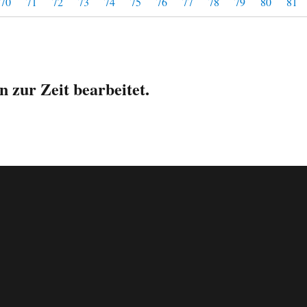
70
71
72
73
74
75
76
77
78
79
80
81
 zur Zeit bearbeitet.