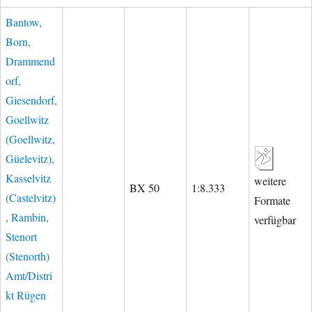
Bantow,
Born,
Drammend
orf,
Giesendorf,
Goellwitz
(Goellwitz,
Güelevitz),
Kasselvitz
weitere
BX 50
1:8.333
(Castelvitz)
Formate
, Rambin,
verfügbar
Stenort
(Stenorth)
Amt/Distri
kt Rügen