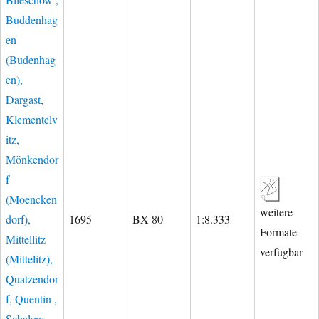
Buddenhag
en
(Budenhag
en),
Dargast,
Klementelv
itz,
Mönkendor
f
(Moencken
weitere
dorf),
1695
BX 80
1:8.333
Formate
Mittellitz
verfügbar
(Mittelitz),
Quatzendor
f, Quentin ,
Schalow,