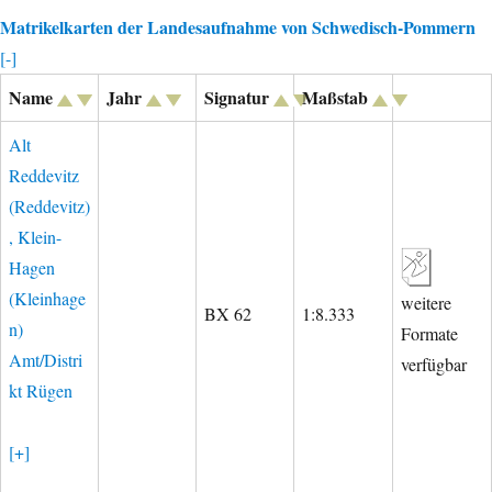
Matrikelkarten der Landesaufnahme von Schwedisch-Pommern
[-]
Name
Jahr
Signatur
Maßstab
Alt
Reddevitz
(Reddevitz)
, Klein-
Hagen
(Kleinhage
weitere
BX 62
1:8.333
n)
Formate
Amt/Distri
verfügbar
kt Rügen
[+]