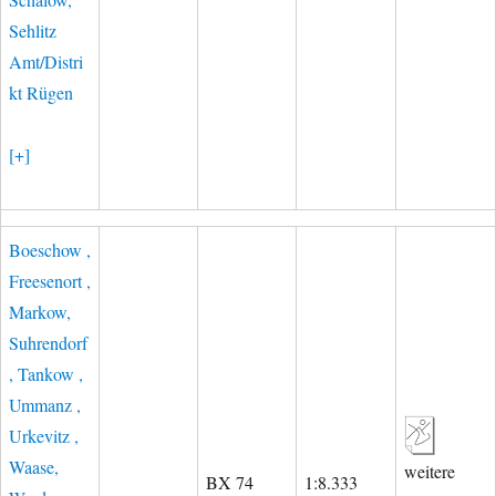
Sehlitz
Amt/Distri
kt Rügen
[+]
Boeschow ,
Freesenort ,
Markow,
Suhrendorf
, Tankow ,
Ummanz ,
Urkevitz ,
Waase,
weitere
BX 74
1:8.333