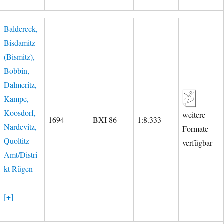
Baldereck,
Bisdamitz
(Bismitz),
Bobbin,
Dalmeritz,
Kampe,
Koosdorf,
weitere
1694
BXI 86
1:8.333
Nardevitz,
Formate
Quoltitz
verfügbar
Amt/Distri
kt Rügen
[+]