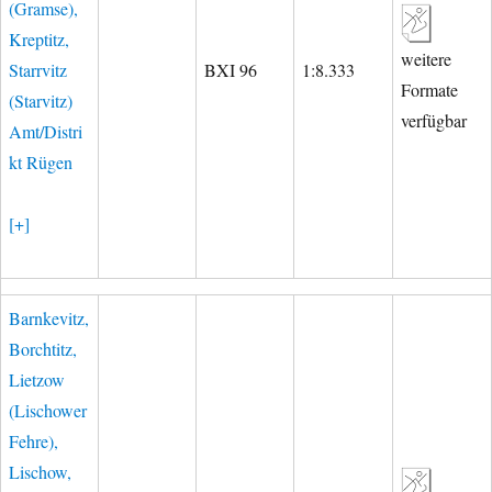
(Gramse),
Kreptitz,
weitere
Starrvitz
BXI 96
1:8.333
Formate
(Starvitz)
verfügbar
Amt/Distri
kt Rügen
[+]
Barnkevitz,
Borchtitz,
Lietzow
(Lischower
Fehre),
Lischow,