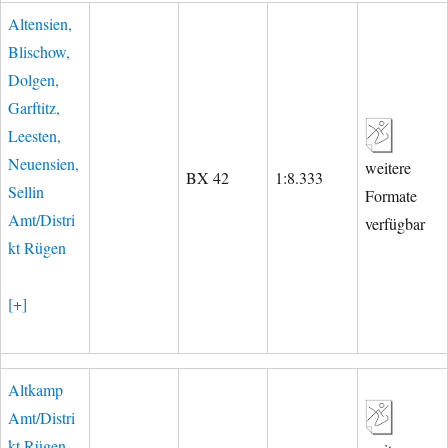
Altensien,
Blischow,
Dolgen,
Garftitz,
Leesten,
Neuensien,
weitere
BX 42
1:8.333
Sellin
Formate
Amt/Distri
verfügbar
kt Rügen
[+]
Altkamp
Amt/Distri
kt Rügen