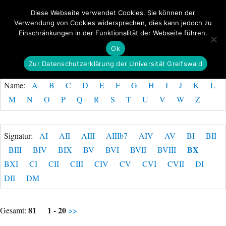
Diese Webseite verwendet Cookies. Sie können der
Verwendung von Cookies widersprechen, dies kann jedoch zu
GeoGREIF
Einschränkungen in der Funktionalität der Webseite führen.
MENÜ
Ok
Zur Datenschutzerklärung der Universität Greifswald
Name:
A
B
C
D
E
F
G
H
I
J
K
L
M
N
O
P
Q
R
S
T
U
V
W
Z
Signatur:
AI
AII
AIII
AIIIb7
AIV
AV
BI
BII
BX
BIII
BIV
BIX
BV
BVI
BVII
BVIII
BXI
CI
CII
CIII
CIV
CV
CVI
CVII
DI
DII
DM
81
1 - 20
Gesamt:
>>