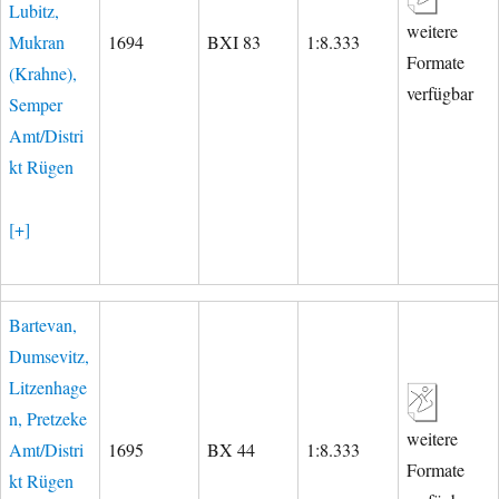
Lubitz,
weitere
Mukran
1694
BXI 83
1:8.333
Formate
(Krahne),
verfügbar
Semper
Amt/Distri
kt Rügen
[+]
Bartevan,
Dumsevitz,
Litzenhage
n, Pretzeke
weitere
Amt/Distri
1695
BX 44
1:8.333
Formate
kt Rügen