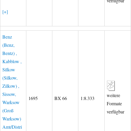
verfügbar
[+]
Benz
(Benz,
Bentz) ,
Kabblow ,
Silkow
(Silkow,
Zilkow) ,
Sissow,
weitere
1695
BX 66
1:8.333
Warksow
Formate
(Groß
verfügbar
Warksow)
Amt/Distri