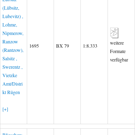
(Lübsitz,
Lubevitz) ,
Lohme,
Nipmerow,
Ranzow
weitere
1695
BX 79
1:8.333
(Rantzow),
Formate
Salsitz ,
verfügbar
Swerentz ,
Vietzke
Amt/Distri
kt Rügen
[+]
Blieschow ,