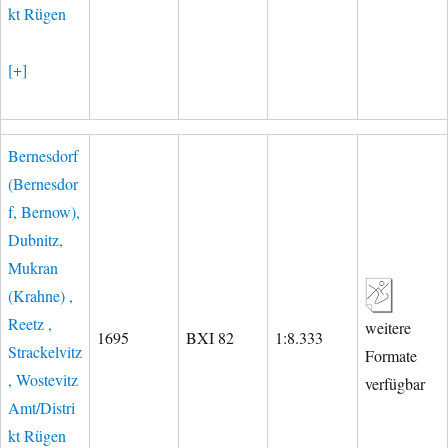
kt Rügen
[+]
Bernesdorf
(Bernesdor
f, Bernow),
Dubnitz,
Mukran
(Krahne) ,
Reetz ,
weitere
1695
BXI 82
1:8.333
Strackelvitz
Formate
, Wostevitz
verfügbar
Amt/Distri
kt Rügen