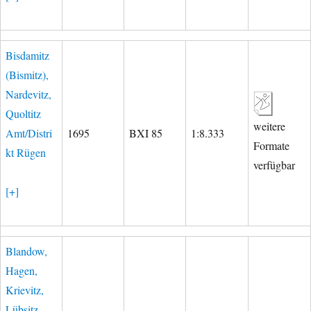
Bisdamitz
(Bismitz),
Nardevitz,
Quoltitz
weitere
Amt/Distri
1695
BXI 85
1:8.333
Formate
kt Rügen
verfügbar
[+]
Blandow,
Hagen,
Krievitz,
Lübsitz