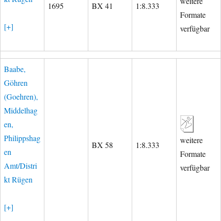
weitere
1695
BX 41
1:8.333
Formate
[+]
verfügbar
Baabe,
Göhren
(Goehren),
Middelhag
en,
Philippshag
weitere
BX 58
1:8.333
en
Formate
Amt/Distri
verfügbar
kt Rügen
[+]