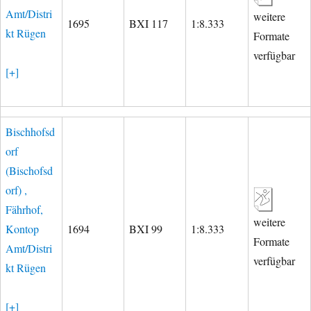
Amt/Distri
weitere
1695
BXI 117
1:8.333
kt Rügen
Formate
verfügbar
[+]
Bischhofsd
orf
(Bischofsd
orf) ,
Fährhof,
weitere
Kontop
1694
BXI 99
1:8.333
Formate
Amt/Distri
verfügbar
kt Rügen
[+]