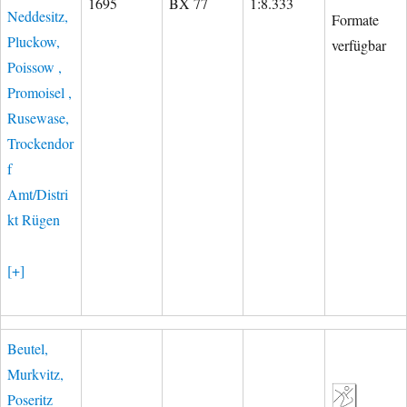
1695
BX 77
1:8.333
Neddesitz,
Formate
Pluckow,
verfügbar
Poissow ,
Promoisel ,
Rusewase,
Trockendor
f
Amt/Distri
kt Rügen
[+]
Beutel,
Murkvitz,
Poseritz