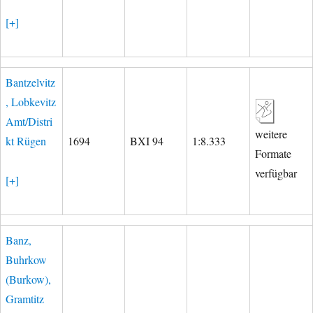
[+]
Bantzelvitz
, Lobkevitz
Amt/Distri
weitere
kt Rügen
1694
BXI 94
1:8.333
Formate
verfügbar
[+]
Banz,
Buhrkow
(Burkow),
Gramtitz