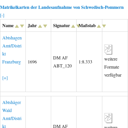
Matrikelkarten der Landesaufnahme von Schwedisch-Pommern
[-]
Name
Jahr
Signatur
Maßstab
Abtshagen
Amt/Distri
kt
DM AF
weitere
Franzburg
1696
1:8.333
ABT_120
Formate
verfügbar
[+]
Abtshäger
Wald
Amt/Distri
kt
DM AF
weitere