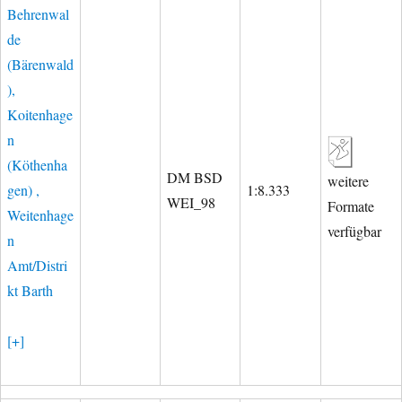
Behrenwal
de
(Bärenwald
),
Koitenhage
n
(Köthenha
DM BSD
weitere
gen) ,
1:8.333
WEI_98
Formate
Weitenhage
verfügbar
n
Amt/Distri
kt Barth
[+]