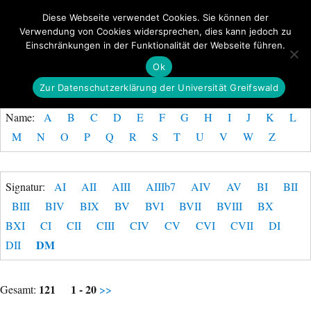
Diese Webseite verwendet Cookies. Sie können der
Verwendung von Cookies widersprechen, dies kann jedoch zu
GeoGREIF
Einschränkungen in der Funktionalität der Webseite führen.
MENÜ
Ok
Zur Datenschutzerklärung der Universität Greifswald
Name:
A
B
C
D
E
F
G
H
I
J
K
L
M
N
O
P
Q
R
S
T
U
V
W
Z
Signatur:
AI
AII
AIII
AIIIb7
AIV
AV
BI
BII
BIII
BIV
BIX
BV
BVI
BVII
BVIII
BX
BXI
CI
CII
CIII
CIV
CV
CVI
CVII
DI
DM
DII
121
1 - 20
Gesamt:
>>