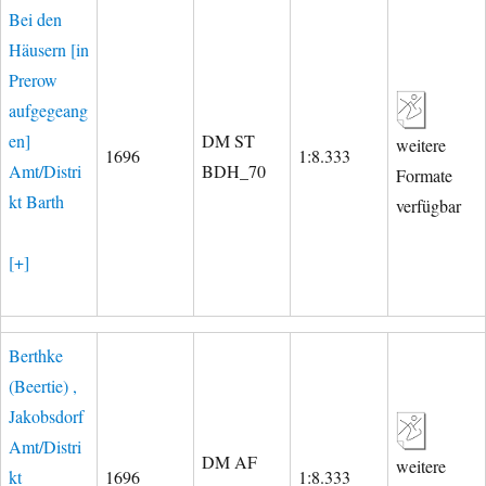
Bei den
Häusern [in
Prerow
aufgegeang
en]
DM ST
weitere
1696
1:8.333
Amt/Distri
BDH_70
Formate
kt Barth
verfügbar
[+]
Berthke
(Beertie) ,
Jakobsdorf
Amt/Distri
DM AF
weitere
kt
1696
1:8.333