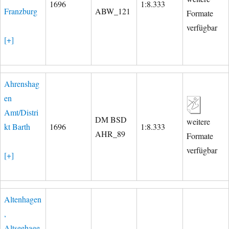
1696
1:8.333
Franzburg
ABW_121
Formate
verfügbar
[+]
Ahrenshag
en
Amt/Distri
DM BSD
weitere
kt Barth
1696
1:8.333
AHR_89
Formate
verfügbar
[+]
Altenhagen
,
Altseehage