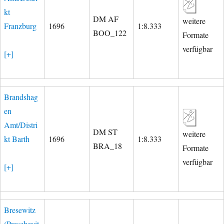
kt
DM AF
weitere
Franzburg
1696
1:8.333
BOO_122
Formate
verfügbar
[+]
Brandshag
en
Amt/Distri
DM ST
weitere
kt Barth
1696
1:8.333
BRA_18
Formate
verfügbar
[+]
Bresewitz
(Preschevit