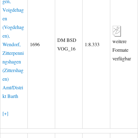
gen,
Voigdehag
en
(Vogdehag
en),
DM BSD
weitere
Wendorf,
1696
1:8.333
VOG_16
Formate
Zitterpenni
verfügbar
ngshagen
(Zittershag
en)
Amt/Distri
kt Barth
[+]