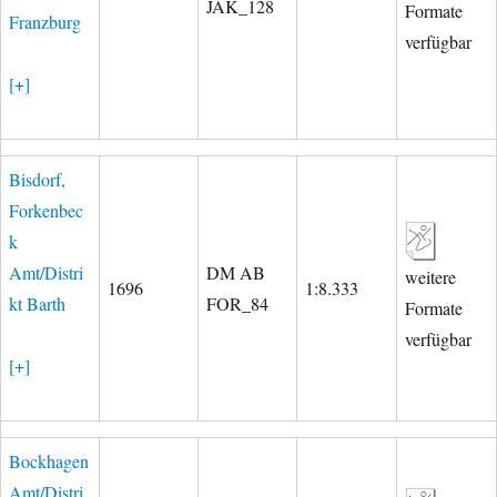
JAK_128
Formate
Franzburg
verfügbar
[+]
Bisdorf,
Forkenbec
k
Amt/Distri
DM AB
weitere
1696
1:8.333
kt Barth
FOR_84
Formate
verfügbar
[+]
Bockhagen
Amt/Distri