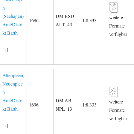
n
(Seehagen)
DM BSD
weitere
1696
1:8.333
Amt/Distri
ALT_43
Formate
kt Barth
verfügbar
[+]
Altenpleen,
Neuenplee
n
Amt/Distri
DM AB
weitere
1696
1:8.333
kt Barth
NPL_13
Formate
verfügbar
[+]