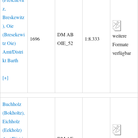
z,
Breskewitz
), Oie
(Bresekewi
DM AB
weitere
1696
1:8.333
tz Oie)
OIE_52
Formate
Amt/Distri
verfügbar
kt Barth
[+]
Buchholz
(Bokholtz),
Eichholz
(Eekholz)