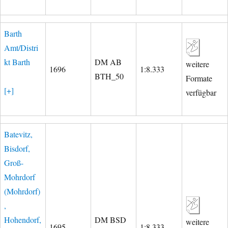
Barth
Amt/Distri
kt Barth
DM AB
weitere
1696
1:8.333
BTH_50
Formate
[+]
verfügbar
Batevitz,
Bisdorf,
Groß-
Mohrdorf
(Mohrdorf)
,
Hohendorf,
DM BSD
weitere
1695
1:8.333