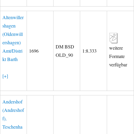
Altenwiller
shagen
(Oldenwill
ershagen)
DM BSD
weitere
Amt/Distri
1696
1:8.333
OLD_90
Formate
kt Barth
verfügbar
[+]
Andershof
(Andreshof
f),
Teschenha