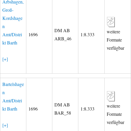
Arbshagen,
Groß-
Kordshage
n
DM AB
weitere
Amt/Distri
1696
1:8.333
ARB_46
Formate
kt Barth
verfügbar
[+]
Bartelshage
n
Amt/Distri
DM AB
weitere
kt Barth
1696
1:8.333
BAR_58
Formate
verfügbar
[+]