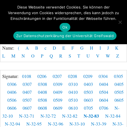
Diese Webseite verwendet Cookies. Sie können der
Verwendung von Cookies widersprechen, dies kann jedoch zu
GeoGREIF
Einschränkungen in der Funktionalität der Webseite führen.
MENÜ
Ok
Zur Datenschutzerklärung der Universität Greifswald
Name:
(
A
B
c
D
E
F
G
H
I
J
K
L
M
N
O
P
Q
R
S
T
U
V
W
Z
Signatur:
0108
0206
0207
0208
0209
0304
0305
0306
0307
0308
0309
0310
0403
0404
0405
0406
0407
0408
0409
0410
0503
0504
0505
0506
0507
0508
0509
0510
0603
0604
0605
0606
0607
0608
0609
0610
0705
0706
N-
N-32-83
32-10
N-32-71
N-32-72
N-32-82
N-32-84
N-32-94
N-32-95
N-32-96
N-33-10
N-33-39
N-33-