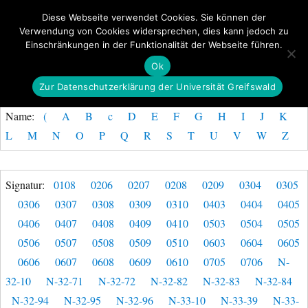
Diese Webseite verwendet Cookies. Sie können der
Verwendung von Cookies widersprechen, dies kann jedoch zu
GeoGREIF
Einschränkungen in der Funktionalität der Webseite führen.
MENÜ
Ok
Zur Datenschutzerklärung der Universität Greifswald
Name:
(
A
B
c
D
E
F
G
H
I
J
K
L
M
N
O
P
Q
R
S
T
U
V
W
Z
Signatur:
0108
0206
0207
0208
0209
0304
0305
0306
0307
0308
0309
0310
0403
0404
0405
0406
0407
0408
0409
0410
0503
0504
0505
0506
0507
0508
0509
0510
0603
0604
0605
0606
0607
0608
0609
0610
0705
0706
N-
32-10
N-32-71
N-32-72
N-32-82
N-32-83
N-32-84
N-32-94
N-32-95
N-32-96
N-33-10
N-33-39
N-33-