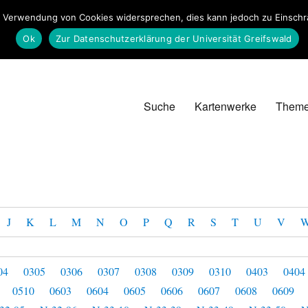
 Verwendung von Cookies widersprechen, dies kann jedoch zu Einschrän
Ok
Zur Datenschutzerklärung der Universität Greifswald
Suche
Kartenwerke
Them
J
K
L
M
N
O
P
Q
R
S
T
U
V
04
0305
0306
0307
0308
0309
0310
0403
0404
0510
0603
0604
0605
0606
0607
0608
0609