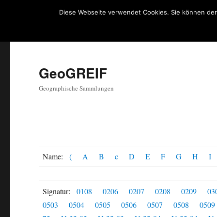
Diese Webseite verwendet Cookies. Sie können der
GeoGREIF
Geographische Sammlungen
Name:
(
A
B
c
D
E
F
G
H
I
Signatur:
0108
0206
0207
0208
0209
03
0503
0504
0505
0506
0507
0508
0509