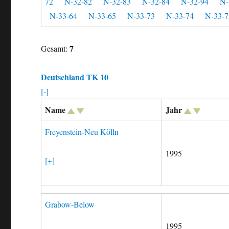
72
N-32-82
N-32-83
N-32-84
N-32-94
N-
N-33-64
N-33-65
N-33-73
N-33-74
N-33-7
7
Gesamt:
Deutschland TK 10
[-]
Name
Jahr
Freyenstein-Neu Kölln
1995
[+]
Grabow-Below
1995