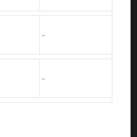
--
--