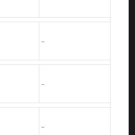
--
--
--