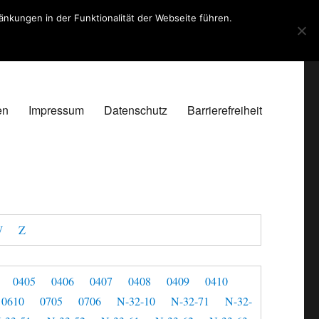
kungen in der Funktionalität der Webseite führen.
en
Impressum
Datenschutz
Barrierefreiheit
W
Z
0405
0406
0407
0408
0409
0410
0610
0705
0706
N-32-10
N-32-71
N-32-