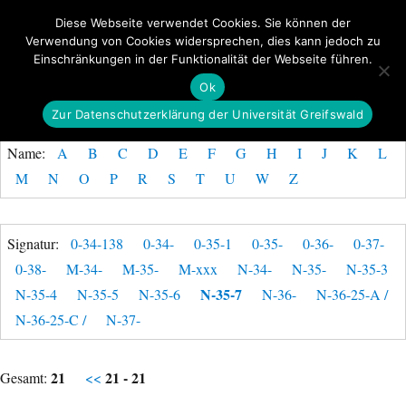
Diese Webseite verwendet Cookies. Sie können der
Verwendung von Cookies widersprechen, dies kann jedoch zu
GeoGREIF
Einschränkungen in der Funktionalität der Webseite führen.
MENÜ
Ok
Zur Datenschutzerklärung der Universität Greifswald
Name:
A
B
C
D
E
F
G
H
I
J
K
L
M
N
O
P
R
S
T
U
W
Z
Signatur:
0-34-138
0-34-
0-35-1
0-35-
0-36-
0-37-
0-38-
M-34-
M-35-
M-xxx
N-34-
N-35-
N-35-3
N-35-7
N-35-4
N-35-5
N-35-6
N-36-
N-36-25-A /
N-36-25-C /
N-37-
21
21 - 21
Gesamt:
<<