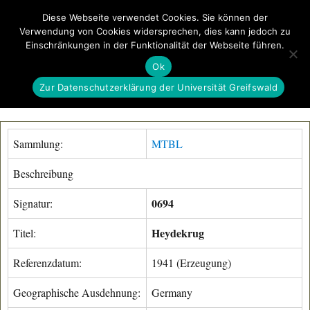
Diese Webseite verwendet Cookies. Sie können der
Verwendung von Cookies widersprechen, dies kann jedoch zu
GeoGREIF
Einschränkungen in der Funktionalität der Webseite führen.
MENÜ
Ok
Zur Datenschutzerklärung der Universität Greifswald
Sammlung:
MTBL
Beschreibung
0694
Signatur:
Heydekrug
Titel:
Referenzdatum:
1941 (Erzeugung)
Geographische Ausdehnung:
Germany