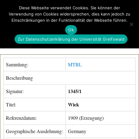
Diese Webseite verwendet Cookies. Sie können der
Verwendung von Cookies widersprechen, dies kann jedoch zu
GeoGREIF
Einschränkungen in der Funktionalität der Webseite führen.
MENÜ
Ok
Zur Datenschutzerklärung der Universität Greifswald
Sammlung:
MTBL
Beschreibung
1345/1
Signatur:
Wiek
Titel:
Referenzdatum:
1909 (Erzeugung)
Geographische Ausdehnung:
Germany