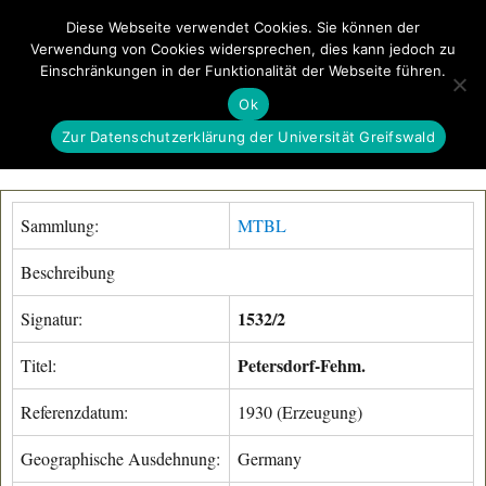
Diese Webseite verwendet Cookies. Sie können der
Verwendung von Cookies widersprechen, dies kann jedoch zu
GeoGREIF
Einschränkungen in der Funktionalität der Webseite führen.
MENÜ
Ok
Zur Datenschutzerklärung der Universität Greifswald
Sammlung:
MTBL
Beschreibung
1532/2
Signatur:
Petersdorf-Fehm.
Titel:
Referenzdatum:
1930 (Erzeugung)
Geographische Ausdehnung:
Germany