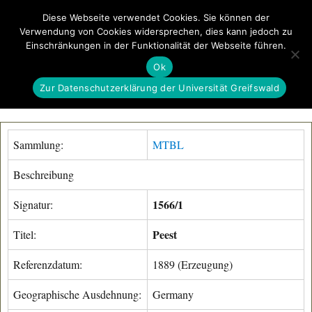
Diese Webseite verwendet Cookies. Sie können der
Verwendung von Cookies widersprechen, dies kann jedoch zu
GeoGREIF
Einschränkungen in der Funktionalität der Webseite führen.
MENÜ
Ok
Zur Datenschutzerklärung der Universität Greifswald
Sammlung:
MTBL
Beschreibung
1566/1
Signatur:
Peest
Titel:
Referenzdatum:
1889 (Erzeugung)
Geographische Ausdehnung:
Germany