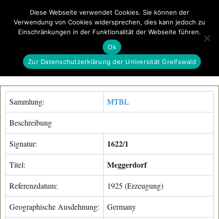
Diese Webseite verwendet Cookies. Sie können der
Verwendung von Cookies widersprechen, dies kann jedoch zu
GeoGREIF
Einschränkungen in der Funktionalität der Webseite führen.
MENÜ
Ok
Zur Datenschutzerklärung der Universität Greifswald
Sammlung:
MTBL
Beschreibung
1622/1
Signatur:
Meggerdorf
Titel:
Referenzdatum:
1925 (Erzeugung)
Geographische Ausdehnung:
Germany