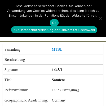
Diese Webseite verwendet Cookies. Sie können der
Verwendung von Cookies widersprechen, dies kann jedoch zu
GeoGREIF
Einschränkungen in der Funktionalität der Webseite führen.
MENÜ
Ok
Zur Datenschutzerklärung der Universität Greifswald
Sammlung:
MTBL
Beschreibung
1645/1
Signatur:
Samtens
Titel:
Referenzdatum:
1885 (Erzeugung)
Geographische Ausdehnung:
Germany