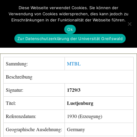
Diese Webseite verwendet Cookies. Sie können der
Verwendung von Cookies widersprechen, dies kann jedoch zu
GeoGREIF
Einschränkungen in der Funktionalität der Webseite führen.
MENÜ
Ok
Zur Datenschutzerklärung der Universität Greifswald
Sammlung:
MTBL
Beschreibung
1729/3
Signatur:
Luetjenburg
Titel:
Referenzdatum:
1930 (Erzeugung)
Geographische Ausdehnung:
Germany