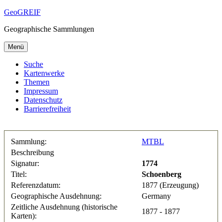
Zum
GeoGREIF
Inhalt
Geographische Sammlungen
springen
Menü
Suche
Kartenwerke
Themen
Impressum
Datenschutz
Barrierefreiheit
Sammlung:
MTBL
Beschreibung
Signatur:
1774
Titel:
Schoenberg
Referenzdatum:
1877 (Erzeugung)
Geographische Ausdehnung:
Germany
Zeitliche Ausdehnung (historische
1877 - 1877
Karten):