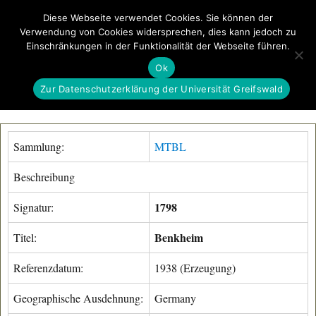
Diese Webseite verwendet Cookies. Sie können der
Verwendung von Cookies widersprechen, dies kann jedoch zu
GeoGREIF
Einschränkungen in der Funktionalität der Webseite führen.
MENÜ
Ok
Zur Datenschutzerklärung der Universität Greifswald
Sammlung:
MTBL
Beschreibung
1798
Signatur:
Benkheim
Titel:
Referenzdatum:
1938 (Erzeugung)
Geographische Ausdehnung:
Germany