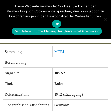
Diese Webseite verwendet Cookies. Sie können der
Verwendung von Cookies widersprechen, dies kann jedoch zu
GeoGREIF
Einschränkungen in der Funktionalität der Webseite führen.
MENÜ
Ok
Zur Datenschutzerklärung der Universität Greifswald
Sammlung:
MTBL
Beschreibung
1857/2
Signatur:
Robe
Titel:
Referenzdatum:
1912 (Erzeugung)
Geographische Ausdehnung:
Germany