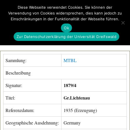
Diese Webseite verwendet Cookies. Sie können der
Verwendung von Cookies widersprechen, dies kann jedoch zu
GeoGREIF
Einschränkungen in der Funktionalität der Webseite führen.
MENÜ
Ok
Zur Datenschutzerklärung der Universität Greifswald
Sammlung:
MTBL
Beschreibung
1879/4
Signatur:
Gr.Lichtenau
Titel:
Referenzdatum:
1935 (Erzeugung)
Geographische Ausdehnung:
Germany