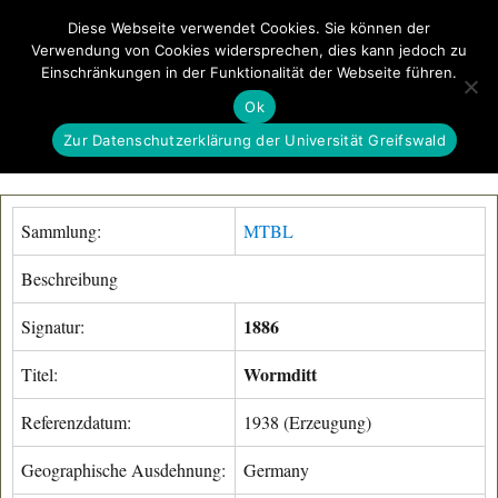
Diese Webseite verwendet Cookies. Sie können der
Verwendung von Cookies widersprechen, dies kann jedoch zu
GeoGREIF
Einschränkungen in der Funktionalität der Webseite führen.
MENÜ
Ok
Zur Datenschutzerklärung der Universität Greifswald
Sammlung:
MTBL
Beschreibung
1886
Signatur:
Wormditt
Titel:
Referenzdatum:
1938 (Erzeugung)
Geographische Ausdehnung:
Germany