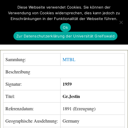
Diese Webseite verwendet Cookies. Sie können der
Verwendung von Cookies widersprechen, dies kann jedoch zu
GeoGREIF
Einschränkungen in der Funktionalität der Webseite führen.
MENÜ
Ok
Zur Datenschutzerklärung der Universität Greifswald
Sammlung:
MTBL
Beschreibung
1959
Signatur:
Gr.Jestin
Titel:
Referenzdatum:
1891 (Erzeugung)
Geographische Ausdehnung:
Germany