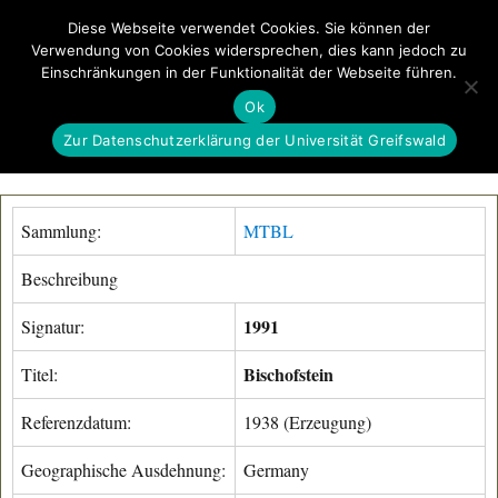
Diese Webseite verwendet Cookies. Sie können der
Verwendung von Cookies widersprechen, dies kann jedoch zu
GeoGREIF
Einschränkungen in der Funktionalität der Webseite führen.
MENÜ
Ok
Zur Datenschutzerklärung der Universität Greifswald
Sammlung:
MTBL
Beschreibung
1991
Signatur:
Bischofstein
Titel:
Referenzdatum:
1938 (Erzeugung)
Geographische Ausdehnung:
Germany