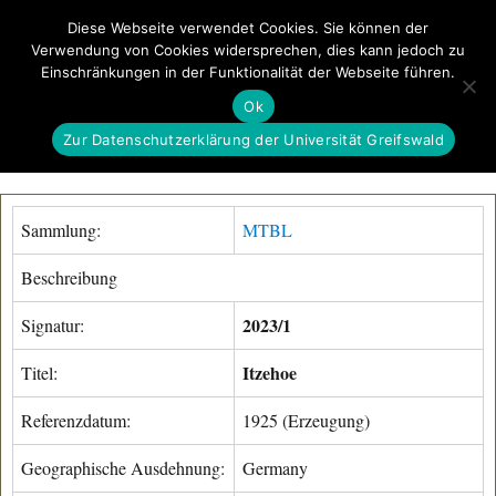
Diese Webseite verwendet Cookies. Sie können der
Verwendung von Cookies widersprechen, dies kann jedoch zu
GeoGREIF
Einschränkungen in der Funktionalität der Webseite führen.
MENÜ
Ok
Zur Datenschutzerklärung der Universität Greifswald
Sammlung:
MTBL
Beschreibung
2023/1
Signatur:
Itzehoe
Titel:
Referenzdatum:
1925 (Erzeugung)
Geographische Ausdehnung:
Germany