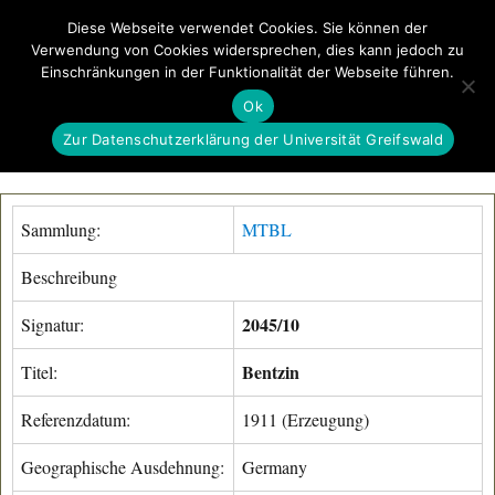
Diese Webseite verwendet Cookies. Sie können der
Verwendung von Cookies widersprechen, dies kann jedoch zu
GeoGREIF
Einschränkungen in der Funktionalität der Webseite führen.
MENÜ
Ok
Zur Datenschutzerklärung der Universität Greifswald
Sammlung:
MTBL
Beschreibung
2045/10
Signatur:
Bentzin
Titel:
Referenzdatum:
1911 (Erzeugung)
Geographische Ausdehnung:
Germany