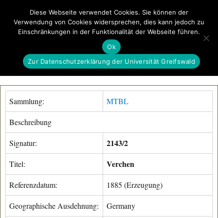
Diese Webseite verwendet Cookies. Sie können der
Verwendung von Cookies widersprechen, dies kann jedoch zu
GeoGREIF
Einschränkungen in der Funktionalität der Webseite führen.
MENÜ
Ok
Zur Datenschutzerklärung der Universität Greifswald
Sammlung:
MTBL
Beschreibung
2143/2
Signatur:
Verchen
Titel:
Referenzdatum:
1885 (Erzeugung)
Geographische Ausdehnung:
Germany