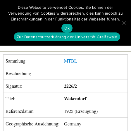
Diese Webseite verwendet Cookies. Sie können der
Verwendung von Cookies widersprechen, dies kann jedoch zu
GeoGREIF
Einschränkungen in der Funktionalität der Webseite führen.
MENÜ
Ok
Zur Datenschutzerklärung der Universität Greifswald
Sammlung:
MTBL
Beschreibung
2226/2
Signatur:
Wakendorf
Titel:
Referenzdatum:
1925 (Erzeugung)
Geographische Ausdehnung:
Germany