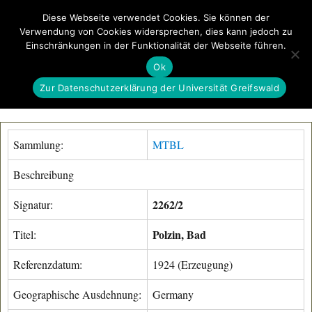
Diese Webseite verwendet Cookies. Sie können der
Verwendung von Cookies widersprechen, dies kann jedoch zu
GeoGREIF
Einschränkungen in der Funktionalität der Webseite führen.
MENÜ
Ok
Zur Datenschutzerklärung der Universität Greifswald
Sammlung:
MTBL
Beschreibung
2262/2
Signatur:
Polzin, Bad
Titel:
Referenzdatum:
1924 (Erzeugung)
Geographische Ausdehnung:
Germany