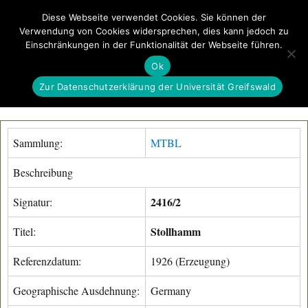
Diese Webseite verwendet Cookies. Sie können der
Verwendung von Cookies widersprechen, dies kann jedoch zu
GeoGREIF
Einschränkungen in der Funktionalität der Webseite führen.
MENÜ
Ok
Zur Datenschutzerklärung der Universität Greifswald
Sammlung:
MTBL
Beschreibung
2416/2
Signatur:
Stollhamm
Titel:
Referenzdatum:
1926 (Erzeugung)
Geographische Ausdehnung:
Germany