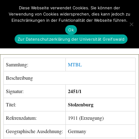
Diese Webseite verwendet Cookies. Sie können der
Verwendung von Cookies widersprechen, dies kann jedoch zu
GeoGREIF
Einschränkungen in der Funktionalität der Webseite führen.
MENÜ
Ok
Zur Datenschutzerklärung der Universität Greifswald
Sammlung:
MTBL
Beschreibung
2451/1
Signatur:
Stolzenburg
Titel:
Referenzdatum:
1911 (Erzeugung)
Geographische Ausdehnung:
Germany