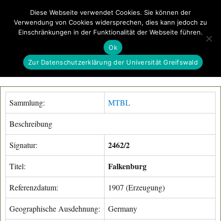
Diese Webseite verwendet Cookies. Sie können der
Verwendung von Cookies widersprechen, dies kann jedoch zu
GeoGREIF
Einschränkungen in der Funktionalität der Webseite führen.
MENÜ
Ok
Zur Datenschutzerklärung der Universität Greifswald
Sammlung:
MTBL
Beschreibung
2462/2
Signatur:
Falkenburg
Titel:
Referenzdatum:
1907 (Erzeugung)
Geographische Ausdehnung:
Germany